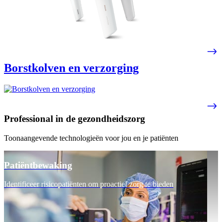
Borstkolven en verzorging
Professional in de gezondheidszorg
Toonaangevende technologieën voor jou en je patiënten
Patiëntbewaking
Identificeer risicopatiënten om proactief zorg te bieden