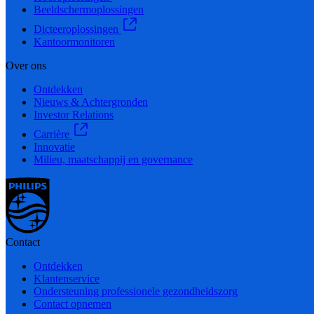
Beeldschermoplossingen
Dicteeroplossingen
Kantoormonitoren
Over ons
Ontdekken
Nieuws & Achtergronden
Investor Relations
Carrière
Innovatie
Milieu, maatschappij en governance
Contact
Ontdekken
Klantenservice
Ondersteuning professionele gezondheidszorg
Contact opnemen