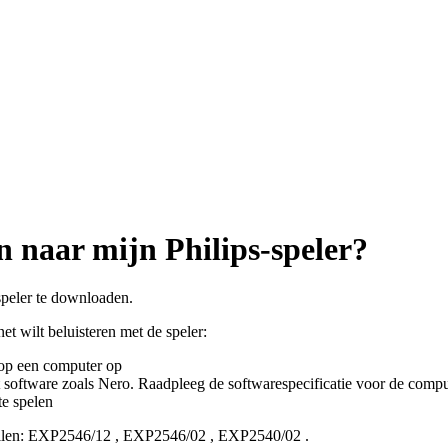
naar mijn Philips-speler?
speler te downloaden.
t wilt beluisteren met de speler:
op een computer op
tware zoals Nero. Raadpleeg de softwarespecificatie voor de comput
e spelen
len:
EXP2546/12
,
EXP2546/02
,
EXP2540/02
.