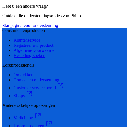
Hebt u een andere vraag?
Ontdek alle ondersteuningsopties van Philips
Startpagina voor ondersteuning
Consumentenproducten
Klantenservice
Registreer uw product
Algemene voorwaarden
Bestelling zoeken
Zorgprofessionals
Ontdekken
Contact en ondersteuning
Customer service portal
Shops
Andere zakelijke oplossingen
Verlichting
Hooroplossingen