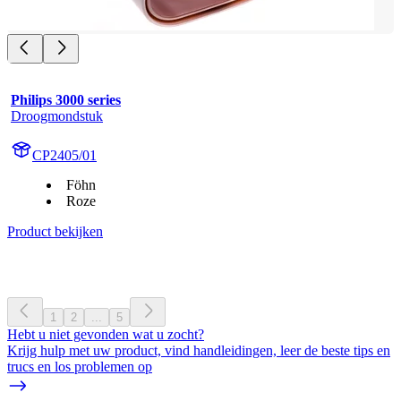
Philips 3000 series
Droogmondstuk
CP2405/01
Föhn
Roze
Product bekijken
1
2
...
5
Hebt u niet gevonden wat u zocht?
Krijg hulp met uw product, vind handleidingen, leer de beste tips en
trucs en los problemen op