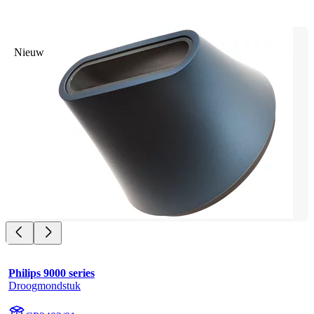
Nieuw
Philips 9000 series
Droogmondstuk