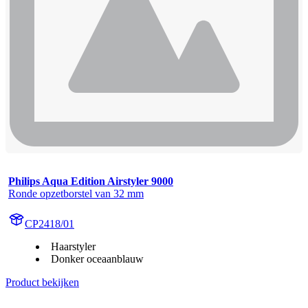
Philips Aqua Edition Airstyler 9000
Ronde opzetborstel van 32 mm
CP2418/01
Haarstyler
Donker oceaanblauw
Product bekijken