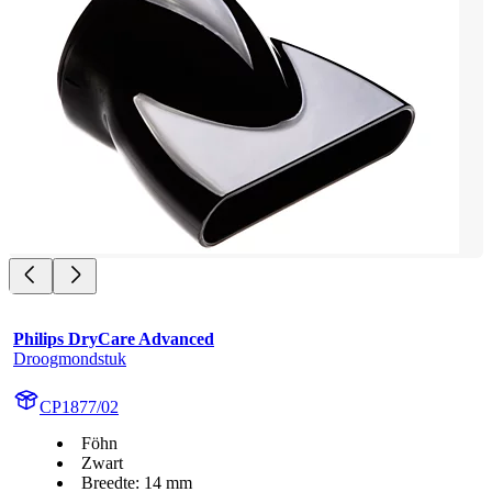
Philips DryCare Advanced
Droogmondstuk
CP1877/02
Föhn
Zwart
Breedte: 14 mm