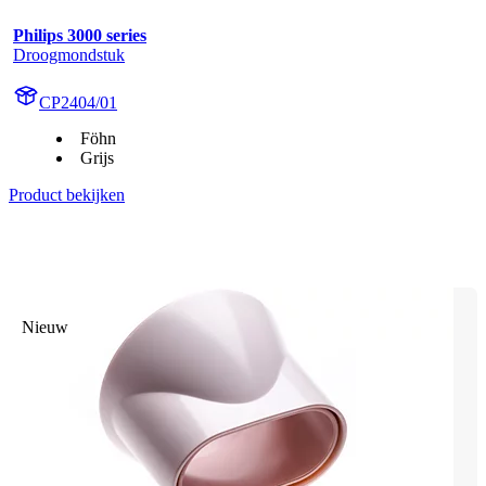
Philips 3000 series
Droogmondstuk
CP2404/01
Föhn
Grijs
Product bekijken
Nieuw