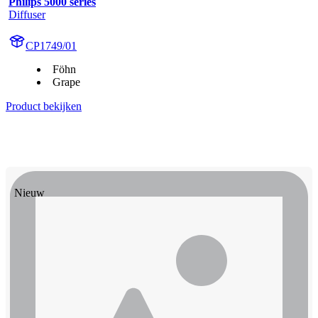
Philips 5000 series
Diffuser
CP1749/01
Föhn
Grape
Product bekijken
Nieuw