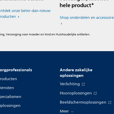
hele product*
ntdek onze beter-dan-nieuw
roducten
Shop onderdelen en accessoire
ing, Verzorging voor moeder en kind en Huishoudelijke artikelen.
orgprofessionals
Andere zakelijke
oplossingen
roducten
Verlichting
iensten
Hooroplossingen
pecialismen
Beeldschermoplossingen
plossingen
Meer