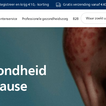
Registreer en krijg €10,- korting
Gratis verzending vanaf €40
support
antenservice
Professionele gezondheidszorg
B2B
zoeken
icoon
ondheid
ause