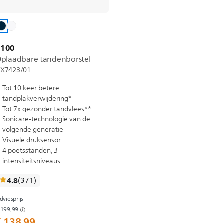
7100
plaadbare tandenborstel
X7423/01
Tot 10 keer betere
tandplakverwijdering*
Tot 7x gezonder tandvlees**
Sonicare-technologie van de
volgende generatie
Visuele druksensor
4 poetsstanden, 3
intensiteitsniveaus
recensies
4.8
(371
)
dviesprijs
 199,99
€ 138,99