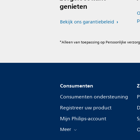
genieten
O
p
Bekijk ons garantiebeleid
*Alleen van toepassing op Persoonlijke verzorg
Consumenten
Z
Consumenten ondersteuning
P
Registreer uw product
D
Mijn Philips-account
S
Meer
O