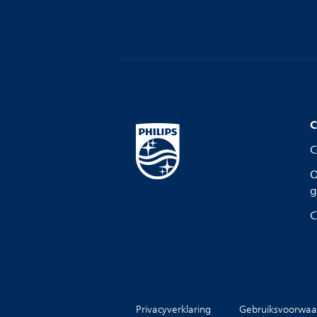
C
C
O
g
C
Privacyverklaring
Gebruiksvoorwaa