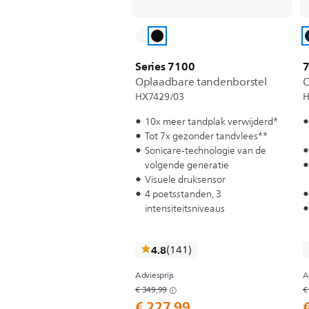
Series 7100
Oplaadbare tandenborstel
O
HX7429/03
H
10x meer tandplak verwijderd*
Tot 7x gezonder tandvlees**
Sonicare-technologie van de
volgende generatie
Visuele druksensor
4 poetsstanden, 3
intensiteitsniveaus
recensies
4.8
(141
)
Adviesprijs
A
€ 349,99
€
€ 227,99