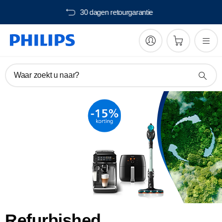
s verzending vanaf €40,-
30
Waar zoekt u naar?
Refurbished