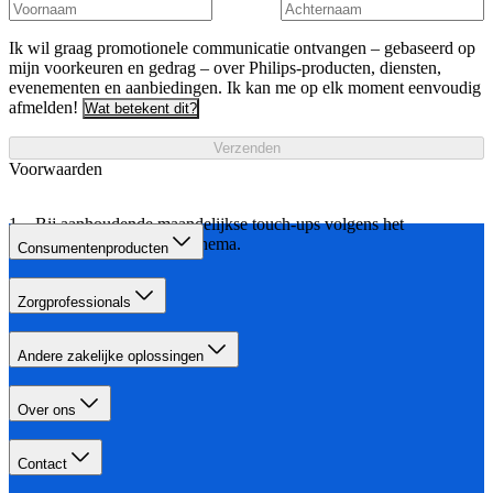
Ik wil graag promotionele communicatie ontvangen – gebaseerd op
mijn voorkeuren en gedrag – over Philips-producten, diensten,
evenementen en aanbiedingen. Ik kan me op elk moment eenvoudig
afmelden!
Wat betekent dit?
Verzenden
Voorwaarden
Bij aanhoudende maandelijkse touch-ups volgens het
aangegeven behandelschema.
Consumentenproducten
Zorgprofessionals
Andere zakelijke oplossingen
Over ons
Contact