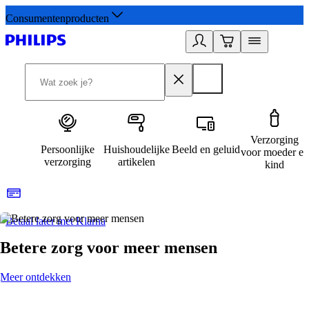
Consumentenproducten
Verzorging
Persoonlijke
Huishoudelijke
Beeld en geluid
voor moeder en
verzorging
artikelen
kind
Betaal later met Klarna
R
Betere zorg voor meer mensen
Meer ontdekken