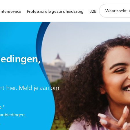
support
antenservice
Professionele gezondheidszorg
B2B
zoeken
icoon
iedingen,
nt hier. Meld je aan om
p.*
aanbiedingen.
.