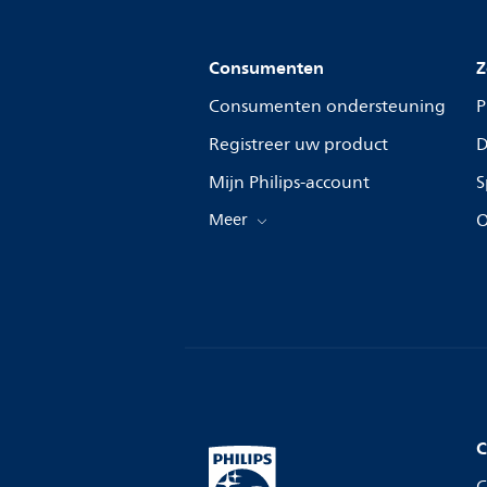
Consumenten
Z
Consumenten ondersteuning
P
Registreer uw product
D
Mijn Philips-account
S
Meer
O
C