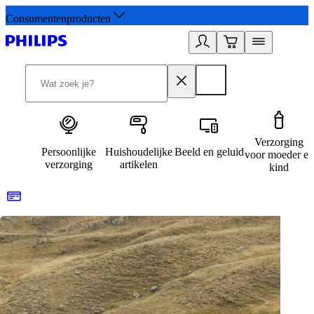
Consumentenproducten
Verzorging
Persoonlijke
Huishoudelijke
Beeld en geluid
voor moeder en
verzorging
artikelen
kind
Betaal later met Klarna
R