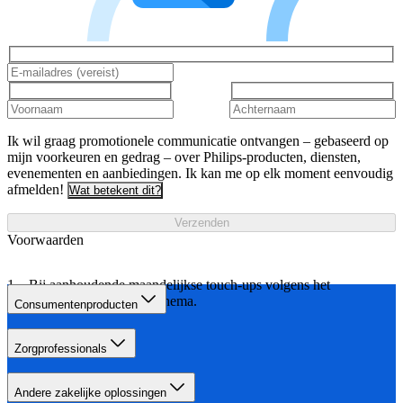
Ik wil graag promotionele communicatie ontvangen – gebaseerd op
mijn voorkeuren en gedrag – over Philips-producten, diensten,
evenementen en aanbiedingen. Ik kan me op elk moment eenvoudig
afmelden!
Wat betekent dit?
Verzenden
Voorwaarden
Bij aanhoudende maandelijkse touch-ups volgens het
aangegeven behandelschema.
Consumentenproducten
Zorgprofessionals
Andere zakelijke oplossingen