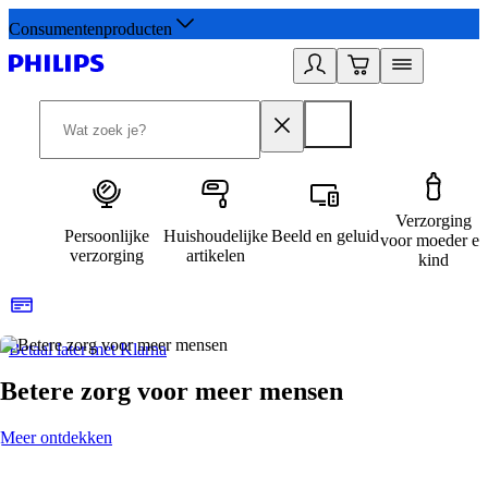
Consumentenproducten
Verzorging
Persoonlijke
Huishoudelijke
Beeld en geluid
voor moeder en
verzorging
artikelen
kind
Betaal later met Klarna
R
Betere zorg voor meer mensen
Meer ontdekken