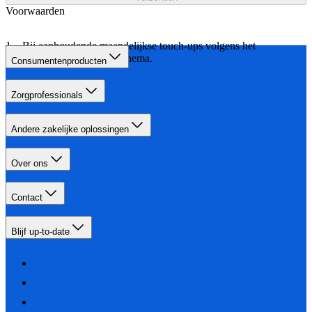
Voorwaarden
Bij aanhoudende maandelijkse touch-ups volgens het
aangegeven behandelschema.
Consumentenproducten
Zorgprofessionals
Andere zakelijke oplossingen
Over ons
Contact
Blijf up-to-date