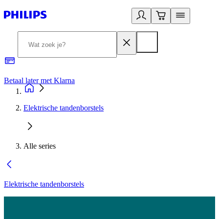
Betaal later met Klarna
R
Elektrische tandenborstels
Alle series
Elektrische tandenborstels