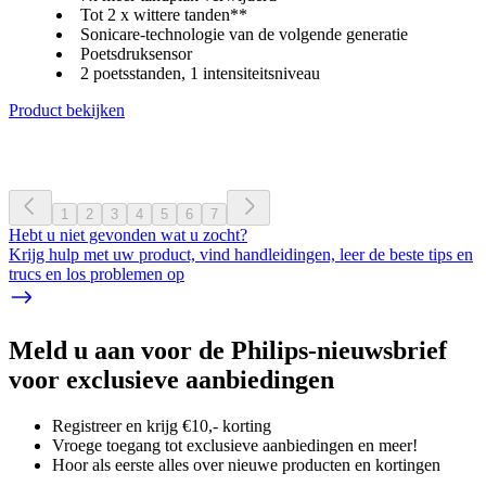
Tot 2 x wittere tanden**
Sonicare-technologie van de volgende generatie
Poetsdruksensor
2 poetsstanden, 1 intensiteitsniveau
Product bekijken
1
2
3
4
5
6
7
Hebt u niet gevonden wat u zocht?
Krijg hulp met uw product, vind handleidingen, leer de beste tips en
trucs en los problemen op
Meld u aan voor de Philips-nieuwsbrief
voor exclusieve aanbiedingen
Registreer en krijg €10,- korting
Vroege toegang tot exclusieve aanbiedingen en meer!
Hoor als eerste alles over nieuwe producten en kortingen