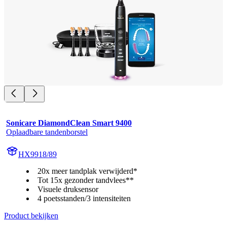
Sonicare DiamondClean Smart 9400
Oplaadbare tandenborstel
HX9918/89
20x meer tandplak verwijderd*
Tot 15x gezonder tandvlees**
Visuele druksensor
4 poetsstanden/3 intensiteiten
Product bekijken