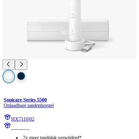
Sonicare Series 5500
Oplaadbare tandenborstel
HX7110/02
HX711A
7x meer tandplak verwijderd*