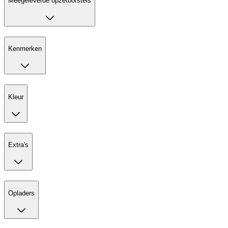
Meegeleverde opzetborstels
Kenmerken
Kleur
Extra's
Opladers