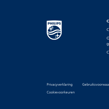
C
C
O
g
C
Privacyverklaring
Gebruiksvoorwaa
Cookievoorkeuren