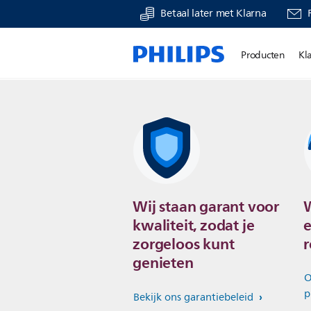
Betaal later met Klarna
Producten
Kl
Wij staan garant voor
W
kwaliteit, zodat je
e
zorgeloos kunt
r
genieten
O
p
Bekijk ons garantiebeleid