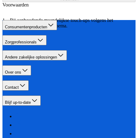
Voorwaarden
Bij aanhoudende maandelijkse touch-ups volgens het
aangegeven behandelschema.
Consumentenproducten
Zorgprofessionals
Andere zakelijke oplossingen
Over ons
Contact
Blijf up-to-date