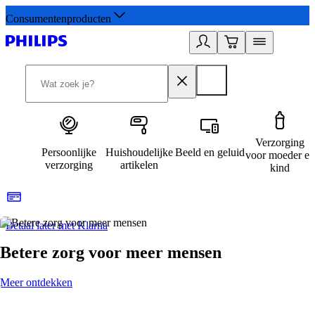
Consumentenproducten
Verzorging
Persoonlijke
Huishoudelijke
Beeld en geluid
voor moeder en
verzorging
artikelen
kind
Betaal later met Klarna
R
Betere zorg voor meer mensen
Meer ontdekken