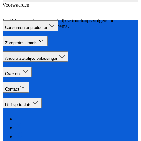
Voorwaarden
Bij aanhoudende maandelijkse touch-ups volgens het
aangegeven behandelschema.
Consumentenproducten
Zorgprofessionals
Andere zakelijke oplossingen
Over ons
Contact
Blijf up-to-date