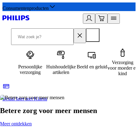
Consumentenproducten
Verzorging
Persoonlijke
Huishoudelijke
Beeld en geluid
voor moeder en
verzorging
artikelen
kind
Betaal later met Klarna
R
Betere zorg voor meer mensen
Meer ontdekken