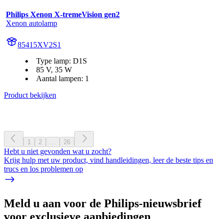
Philips Xenon X-tremeVision gen2
Xenon autolamp
85415XV2S1
Type lamp: D1S
85 V, 35 W
Aantal lampen: 1
Product bekijken
1
2
...
26
Hebt u niet gevonden wat u zocht?
Krijg hulp met uw product, vind handleidingen, leer de beste tips en
trucs en los problemen op
Meld u aan voor de Philips-nieuwsbrief
voor exclusieve aanbiedingen