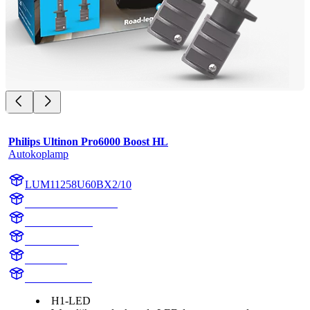
Philips Ultinon Pro6000 Boost HL
Autokoplamp
LUM11258U60BX2/10
LUM11258U60BX2
11258U60BX2
11258U60B
H1 Boost
H1 LED Boost
H1-LED