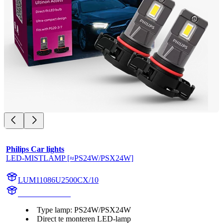
Philips Car lights
LED-MISTLAMP [≈PS24W/PSX24W]
LUM11086U2500CX/10
11086U2500CX
Type lamp: PS24W/PSX24W
Direct te monteren LED-lamp