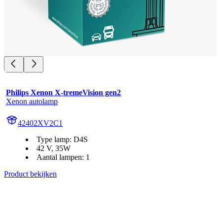
Philips Xenon X-tremeVision gen2
Xenon autolamp
42402XV2C1
Type lamp: D4S
42 V, 35W
Aantal lampen: 1
Product bekijken