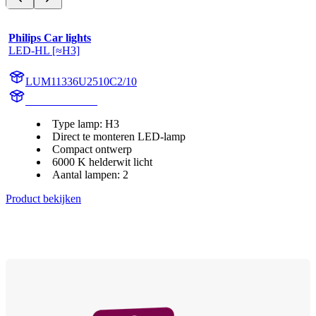
Philips Car lights
LED-HL [≈H3]
LUM11336U2510C2/10
11336U2510C2
Type lamp: H3
Direct te monteren LED-lamp
Compact ontwerp
6000 K helderwit licht
Aantal lampen: 2
Product bekijken