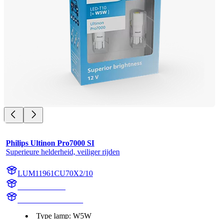
Philips Ultinon Pro7000 SI
Superieure helderheid, veiliger rijden
LUM11961CU70X2/10
11961CU70X2
LUM11961CU70X2
Type lamp: W5W