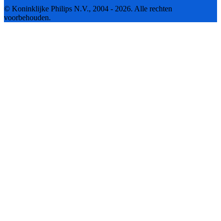
© Koninklijke Philips N.V., 2004 - 2026. Alle rechten
voorbehouden.