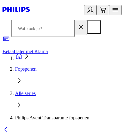
Betaal later met Klarna
R
Fopspenen
Alle series
Philips Avent Transparante fopspenen