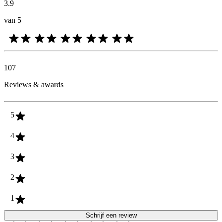
3.9
van 5
107
Reviews & awards
5
4
3
2
1
Schrijf een review