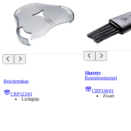
Shavers
Reinigingsborstel
Beschermkap
CRP338/01
CRP323/01
Zwart
Lichtgrijs