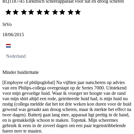
RQ1187/45 Elektrisch scheerapparaat voor nat en droog scheren
StVo
18/06/2015
Nederland
Minder huidirritatie
[Employee of philipsglobal] Na vijftien jaar natscheren op advies
van een Philips-collega overgestapt op de Series 7000. Uitstekend
voor mijn gevoelige huid. Waar ik vroeger ter hoogte van de rand
van mijn shirt altijd een rode, geirriteerde huid had, is mijn huid nu
rustig (collega meldde dat het tot drie weken kon duren voor de huid
gewend was geraakt aan droog scheren, maar ik merkte het effect na
twee dagen). Batterij gaat lang mee, apparaat ligt prettig in de hand,
en is gemakkelijk schoon te maken. Topstuk. Mijn scheermes
gebruik ik eens in de zoveel dagen om een paar tegenstribbelende
haren neer te maaien.