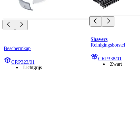
Shavers
Reinigingsborstel
Beschermkap
CRP338/01
CRP323/01
Zwart
Lichtgrijs