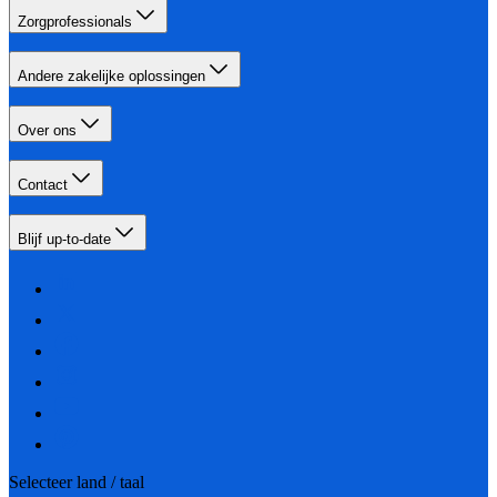
Zorgprofessionals
Andere zakelijke oplossingen
Over ons
Contact
Blijf up-to-date
Selecteer land / taal