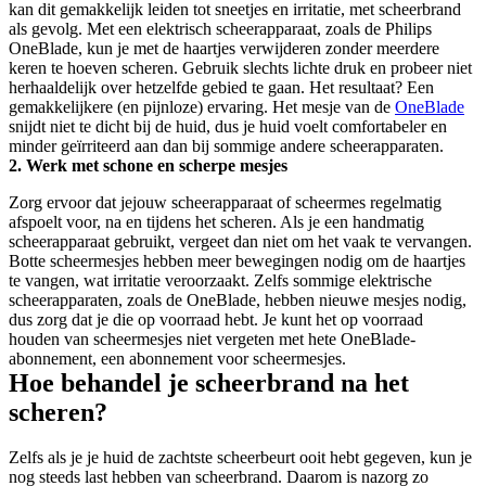
kan dit gemakkelijk leiden tot sneetjes en irritatie, met scheerbrand 
als gevolg. Met een elektrisch scheerapparaat, zoals de Philips 
OneBlade, kun je met de haartjes verwijderen zonder meerdere 
keren te hoeven scheren. Gebruik slechts lichte druk en probeer niet 
herhaaldelijk over hetzelfde gebied te gaan. Het resultaat? Een 
gemakkelijkere (en pijnloze) ervaring. Het mesje van de 
OneBlade
snijdt niet te dicht bij de huid, dus je huid voelt comfortabeler en 
minder geïrriteerd aan dan bij sommige andere scheerapparaten.
2. Werk met schone en scherpe mesjes
Zorg ervoor dat jejouw scheerapparaat of scheermes regelmatig 
afspoelt voor, na en tijdens het scheren. Als je een handmatig 
scheerapparaat gebruikt, vergeet dan niet om het vaak te vervangen. 
Botte scheermesjes hebben meer bewegingen nodig om de haartjes 
te vangen, wat irritatie veroorzaakt. Zelfs sommige elektrische 
scheerapparaten, zoals de OneBlade, hebben nieuwe mesjes nodig, 
dus zorg dat je die op voorraad hebt. Je kunt het op voorraad 
houden van scheermesjes niet vergeten met hete OneBlade-
abonnement, een abonnement voor scheermesjes.
Hoe behandel je scheerbrand na het 
scheren?
Zelfs als je je huid de zachtste scheerbeurt ooit hebt gegeven, kun je 
nog steeds last hebben van scheerbrand. Daarom is nazorg zo 