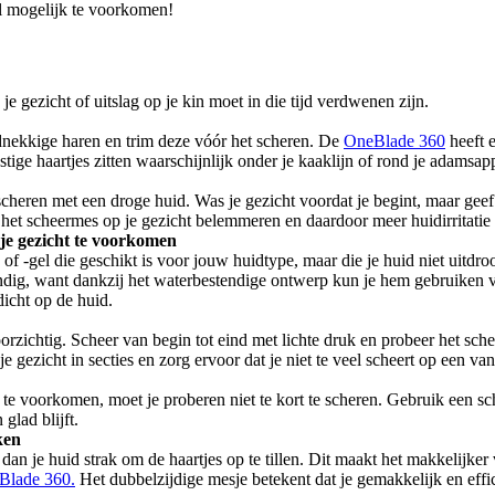
el mogelijk te voorkomen!
e gezicht of uitslag op je kin moet in die tijd verdwenen zijn.
dnekkige haren en trim deze vóór het scheren. De 
OneBlade 360
 heeft 
stige haartjes zitten waarschijnlijk onder je kaaklijn of rond je adamsap
e scheren met een droge huid. Was je gezicht voordat je begint, maar geef
 het scheermes op je gezicht belemmeren en daardoor meer huidirritatie
 je gezicht te voorkomen
 -gel die geschikt is voor jouw huidtype, maar die je huid niet uitdroog
dicht op de huid.
orzichtig. Scheer van begin tot eind met lichte druk en probeer het schee
 gezicht in secties en zorg ervoor dat je niet te veel scheert op een van
eren te voorkomen, moet je proberen niet te kort te scheren. Gebruik een
glad blijft.
ken
k dan je huid strak om de haartjes op te tillen. Dit maakt het makkelijk
Blade 360.
 Het dubbelzijdige mesje betekent dat je gemakkelijk en effici