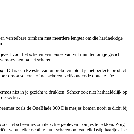
een verstelbare trimkam met meerdere lengtes om die hardnekkige 
pel.
 jezelf voor het scheren een pauze van vijf minuten om je gezicht 
 veroorzaken na het scheren.
t. Dit is een kwestie van uitproberen totdat je het perfecte product 
 is handig, want dankzij het waterbestendige ontwerp kun je hem gebruiken voor droog scheren of nat scheren, zelfs onder de douche. De 
rmes niet in je gezicht te drukken. Scheer ook niet herhaaldelijk op 
 de secties.
 scheermes zoals de OneBlade 360 Die mesjes komen nooit te dicht bij 
er voor het scheermes om de achtergebleven haartjes te pakken. Zorg 
ënt vanuit elke richting kunt scheren om van elk lastig haartje af te 