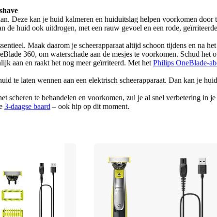
rshave
n. Deze kan je huid kalmeren en huiduitslag helpen voorkomen door te ko
n de huid ook uitdrogen, met een rauw gevoel en een rode, geïrriteerde
ssentieel. Maak daarom je scheerapparaat altijd schoon tijdens en na he
neBlade 360, om waterschade aan de mesjes te voorkomen. Schud het ove
lijk aan en raakt het nog meer geïrriteerd. Met het 
Philips OneBlade-a
uid te laten wennen aan een elektrisch scheerapparaat. Dan kan je huid 
 het scheren te behandelen en voorkomen, zul je al snel verbetering in je 
e 
3-daagse baard
 – ook hip op dit moment.