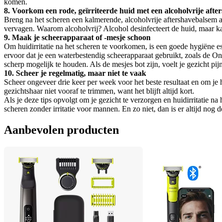
komen.
8. Voorkom een rode, geïrriteerde huid met een alcoholvrije afte
Breng na het scheren een kalmerende, alcoholvrije aftershavebalsem aa
vervagen. Waarom alcoholvrij? Alcohol desinfecteert de huid, maar ka
9. Maak je scheerapparaat of -mesje schoon
Om huidirritatie na het scheren te voorkomen, is een goede hygiëne e
ervoor dat je een waterbestendig scheerapparaat gebruikt, zoals de O
scherp mogelijk te houden. Als de mesjes bot zijn, voelt je gezicht pijn
10. Scheer je regelmatig, maar niet te vaak
Scheer ongeveer drie keer per week voor het beste resultaat en om je h
gezichtshaar niet vooraf te trimmen, want het blijft altijd kort.
Als je deze tips opvolgt om je gezicht te verzorgen en huidirritatie na
scheren zonder irritatie voor mannen. En zo niet, dan is er altijd nog d
Aanbevolen producten