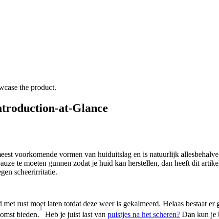
Introduction-at-Glance
meest voorkomende vormen van huiduitslag en is natuurlijk allesbehalve l
pauze te moeten gunnen zodat je huid kan herstellen, dan heeft dit artik
gen scheerirritatie.
d met rust moet laten totdat deze weer is gekalmeerd. Helaas bestaat er 
1
komst bieden.
 Heb je juist last van 
puistjes na het scheren?
 Dan kun je 