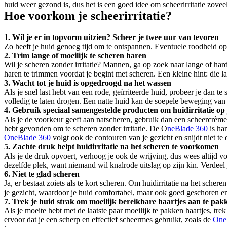
huid weer gezond is, dus het is een goed idee om scheerirritatie zove
Hoe voorkom je scheerirritatie?
1. Wil je er in topvorm uitzien? Scheer je twee uur van tevoren
Zo heeft je huid genoeg tijd om te ontspannen. Eventuele roodheid op j
2. Trim lange of moeilijk te scheren haren
Wil je scheren zonder irritatie? Mannen, ga op zoek naar lange of har
haren te trimmen voordat je begint met scheren. Een kleine hint: die la
3. Wacht tot je huid is opgedroogd na het wassen
Als je snel last hebt van een rode, geïrriteerde huid, probeer je dan t
volledig te laten drogen. Een natte huid kan de soepele beweging van
4. Gebruik speciaal samengestelde producten om huidirritatie op
Als je de voorkeur geeft aan natscheren, gebruik dan een scheercrème of
hebt gevonden om te scheren zonder irritatie. De O
neBlade 360
OneBlade 360
 volgt ook de contouren van je gezicht en snijdt niet te 
5. Zachte druk helpt huidirritatie na het scheren te voorkomen
Als je de druk opvoert, verhoog je ook de wrijving, dus wees altijd vo
dezelfde plek, want niemand wil knalrode uitslag op zijn kin. Verdeel je
6. Niet te glad scheren
Ja, er bestaat zoiets als te kort scheren. Om huidirritatie na het sch
je gezicht, waardoor je huid comfortabel, maar ook goed geschoren en 
7. Trek je huid strak om moeilijk bereikbare haartjes aan te pak
Als je moeite hebt met de laatste paar moeilijk te pakken haartjes, tre
ervoor dat je een scherp en effectief scheermes gebruikt, zoals de
 One