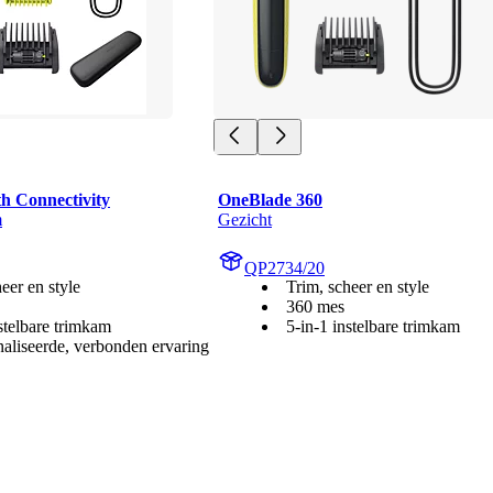
h Connectivity
OneBlade 360
m
Gezicht
QP2734/20
eer en style
Trim, scheer en style
360 mes
stelbare trimkam
5-in-1 instelbare trimkam
aliseerde, verbonden ervaring