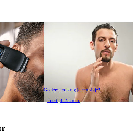
Goatee: hoe krijg je een sikje?
Leestijd: 2-5 min.
or