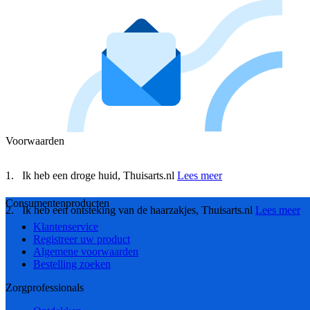
Voorwaarden
Ik heb een droge huid, Thuisarts.nl
Lees meer
Consumentenproducten
Ik heb een ontsteking van de haarzakjes, Thuisarts.nl
Lees meer
Klantenservice
Registreer uw product
Algemene voorwaarden
Bestelling zoeken
Zorgprofessionals