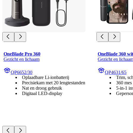
OneBlade Pro 360
OneBlade 360 wit
Gezicht en lichaam
Gezicht en lichaa
QP6652/30
QP4631/65
Oplaadbare Li-ionbatterij
Trim, sch
Precisiekam met 20 lengtestanden
360 mes
Nat en droog gebruik
5-in-1 in
Digitaal LED-display
Geperson