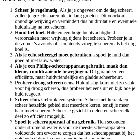
Scheer je regelmatig.
 Als je je ongeveer om de dag scheert, 
zullen je gezichtsharen niet te lang groeien. Dit voorkomt 
onnodige wrijving en vermindert dus huidirritatie en eventuele 
huiduitslag na het scheren.
Houd het koel. 
Hitte en een hoge luchtvochtigheid 
veroorzaken meer wrijving tijdens het scheren. Probeer je in 
de zomer 's avonds of 's ochtends vroeg te scheren als het nog 
koel is.
Als je echt scheergel moet gebruiken...
 spoel je huid dan 
goed af met lauw water.
Als je een Philips-scheerapparaat gebruikt, maak dan 
kleine, ronddraaiende bewegingen.
 Dit garandeert een 
efficiënte, maar huidvriendelijke en gladde scheerbeurt.
Probeer droog scheren eens.
 Huiduitslag komt niet zo vaak 
voor bij droog scheren, dus probeer het eens uit en kijk hoe je 
huid reageert.
Scheer slim.
 Gebruik een systeem. Scheer niet lukraak en 
scheer hetzelfde gebied niet meerdere keren, tenzij je meer 
haar moet scheren. Scheer je gezicht in delen en scheer elk 
deel zo efficiënt mogelijk.
Spoel je scheerapparaat af na gebruik.
 Tien seconden 
onder stromend water is voor de meeste scheerapparaten 
voldoende om ervoor te zorgen dat het scheerapparaat bij het 
volgende gebruik soepel over je huid kan glijden.