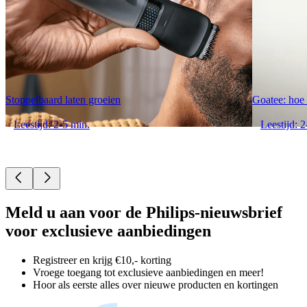
Stoppelbaard laten groeien
Goatee: hoe k
Leestijd: 2-5 min.
Leestijd: 2
Meld u aan voor de Philips-nieuwsbrief
voor exclusieve aanbiedingen
Registreer en krijg €10,- korting
Vroege toegang tot exclusieve aanbiedingen en meer!
Hoor als eerste alles over nieuwe producten en kortingen