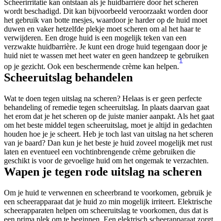
Scheerirritatie kan ontstaan als je huidbarrière door het scheren 
wordt beschadigd. Dit kan bijvoorbeeld veroorzaakt worden door 
het gebruik van botte mesjes, waardoor je harder op de huid moet 
duwen en vaker hetzelfde plekje moet scheren om al het haar te 
verwijderen. Een droge huid is een mogelijk teken van een 
verzwakte huidbarrière. Je kunt een droge huid tegengaan door je 
huid niet te wassen met heet water en geen handzeep te gebruiken 
1
op je gezicht. Ook een beschermende crème kan helpen.
Scheeruitslag behandelen
Wat te doen tegen uitslag na scheren? Helaas is er geen perfecte 
behandeling of remedie tegen scheeruitslag. In plaats daarvan gaat 
het erom dat je het scheren op de juiste manier aanpakt. Als het gaat 
om het beste middel tegen scheeruitslag, moet je altijd in gedachten 
houden hoe je je scheert. Heb je toch last van uitslag na het scheren 
van je baard? Dan kun je het beste je huid zoveel mogelijk met rust 
laten en eventueel een vochtinbrengende crème gebruiken die 
geschikt is voor de gevoelige huid om het ongemak te verzachten.
Wapen je tegen rode uitslag na scheren
Om je huid te verwennen en scheerbrand te voorkomen, gebruik je 
een scheerapparaat dat je huid zo min mogelijk irriteert. Elektrische 
scheerapparaten helpen om scheeruitslag te voorkomen, dus dat is 
een prima plek om te beginnen. Een elektrisch scheerapparaat zorgt 