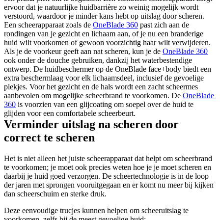
ervoor dat je natuurlijke huidbarrière zo weinig mogelijk wordt 
verstoord, waardoor je minder kans hebt op uitslag door scheren.
Een scheerapparaat zoals de 
OneBlade 360
 past zich aan de 
rondingen van je gezicht en lichaam aan, of je nu een branderige 
huid wilt voorkomen of gewoon voorzichtig haar wilt verwijderen. 
Als je de voorkeur geeft aan nat scheren, kun je de 
OneBlade 360
ook onder de douche gebruiken, dankzij het waterbestendige 
ontwerp. De huidbeschermer op de OneBlade face+body biedt een 
extra beschermlaag voor elk lichaamsdeel, inclusief de gevoelige 
plekjes. Voor het gezicht en de hals wordt een zacht scheermes 
aanbevolen om mogelijke scheerbrand te voorkomen. De 
OneBlade 
360
 is voorzien van een glijcoating om soepel over de huid te 
glijden voor een comfortabele scheerbeurt.
Verminder uitslag na scheren door 
correct te scheren
Het is niet alleen het juiste scheerapparaat dat helpt om scheerbrand 
te voorkomen; je moet ook precies weten hoe je je moet scheren en 
daarbij je huid goed verzorgen. De scheertechnologie is in de loop 
der jaren met sprongen vooruitgegaan en er komt nu meer bij kijken 
dan scheerschuim en sterke druk.
Deze eenvoudige trucjes kunnen helpen om scheeruitslag te 
voorkomen, zelfs bij de meest gevoelige huid: