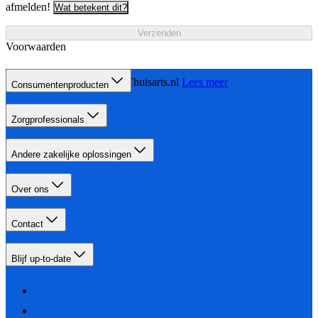
afmelden!
Wat betekent dit?
Verzenden
Voorwaarden
Ik heb een droge huid, Thuisarts.nl
Lees meer
Consumentenproducten
Zorgprofessionals
Andere zakelijke oplossingen
Over ons
Contact
Blijf up-to-date