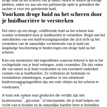
droge huid na het scheren van je baard, oksels of andere gevoelige 
plekken, raden we aan om een parfumvrije optie te gebruiken die 
zachter is voor een geïrriteerde huid.
Voorkom droge huid na het scheren door 
je huidbarrière te versterken
Het risico op een droge, schilferende huid na het scheren kan 
worden verminderd door je huidbarrière te versterken. Begin met het 
ontwikkelen van een huidverzorgingsroutine die zich richt op het 
versterken van de natuurlijke vochtretentie van je huid om 
langdurige bescherming te bieden tegen een droge huid na het 
scheren.
Kies een moisturizer met ingrediënten waarvan bekend is dat ze het 
vochtgehalte van je huid verhogen, zoals ceramiden. Dit zijn vetten 
die van nature in je huid voorkomen en een essentieel onderdeel 
vormen van je huidbarrière. Ze verbeteren de hydratatie en 
verminderen ontstekingen, waardoor ze een uitstekend 
huidverzorgingsingrediënt zijn om rode vlekjes na het scheren te 
3
voorkomen.
Je kunt ook zoeken naar producten die verrijkt zijn met 
4
5
hyaluronzuur
, glycerine
 of niacinamide, die je huid helpen om 
vocht vast te houden en de natuurlijke barrière beter te herstellen. 