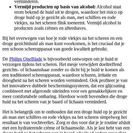
verminderen. 
Vermijd producten op basis van alcohol:
 Alcohol staat 
erom bekend de huid uit te drogen, waardoor het risico op 
droge huid op je gezicht als man, met schilfers en rode 
vlekjes, na het scheren flink toeneemt. Vermijd alcohol in 
producten zoals crèmes en aftershaves.
Bij het overwegen van hoe je rode vlekjes na het scheren en een 
droge gezichtshuid als man kunt voorkomen, is het cruciaal dat je 
een schoon scheerapparaat van goede kwaliteit gebruikt.
De 
Philips OneBlade
 is bijvoorbeeld ontworpen om je huid te 
verzorgen tijdens het scheren. Het mesje verwijdert doeltreffend 
gezichts- of lichaamshaar zonder zo dicht bij je huid te komen als 
een traditioneel scheerapparaat, waardoor schuren, irritatie en 
droogheid na het scheren worden verminderd. Ook profiteer je van 
het innovatieve dubbele beschermingssysteem, dat een glijcoating 
combineert met afgeronde uiteinden voor een gemakkelijkere en 
meer comfortabele ontharing. Hierdoor wordt bovendien die droge 
huid na het scheren van je baard of lichaam verminderd.
Het is belangrijk om te onthouden dat een droge huid op je gezicht 
als man met schilfers en rode vlekjes na het scheren simpelweg het 
resultaat is van vochtverlies. Zorg er dus voor dat je je routine afsluit 
met een hydraterende crème of lichaamsolie. Als je last hebt van een 