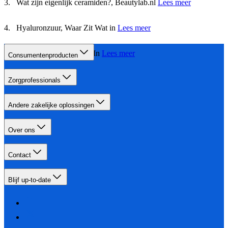
Wat zijn eigenlijk ceramiden?, Beautylab.nl
Lees meer
Hyaluronzuur, Waar Zit Wat in
Lees meer
Glycerol, Waar Zit Wat In
Lees meer
Consumentenproducten
Zorgprofessionals
Andere zakelijke oplossingen
Over ons
Contact
Blijf up-to-date