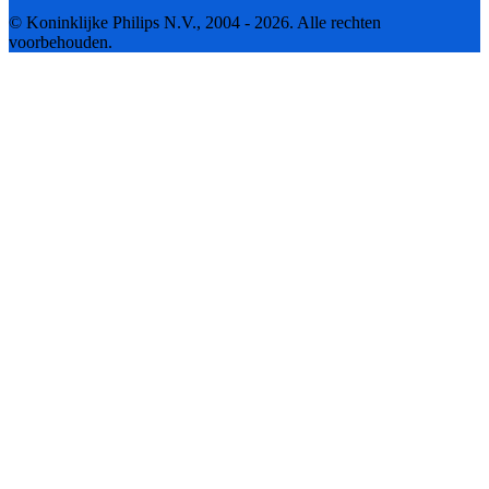
© Koninklijke Philips N.V., 2004 - 2026. Alle rechten
voorbehouden.