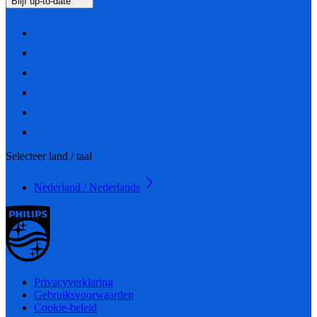
Blijf up-to-date
Selecteer land / taal
Nederland / Nederlands
Privacyverklaring
Gebruiksvoorwaarden
Cookie-beleid