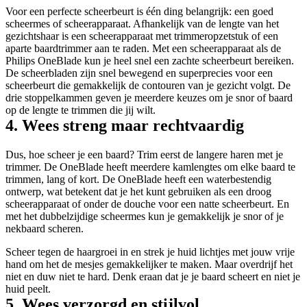
Voor een perfecte scheerbeurt is één ding belangrijk: een goed 
scheermes of scheerapparaat. Afhankelijk van de lengte van het 
gezichtshaar is een scheerapparaat met trimmeropzetstuk of een 
aparte baardtrimmer aan te raden. Met een scheerapparaat als de 
Philips OneBlade kun je heel snel een zachte scheerbeurt bereiken. 
De scheerbladen zijn snel bewegend en superprecies voor een 
scheerbeurt die gemakkelijk de contouren van je gezicht volgt. De 
drie stoppelkammen geven je meerdere keuzes om je snor of baard 
op de lengte te trimmen die jij wilt.
4. Wees streng maar rechtvaardig
Dus, hoe scheer je een baard? Trim eerst de langere haren met je 
trimmer. De OneBlade heeft meerdere kamlengtes om elke baard te 
trimmen, lang of kort. De OneBlade heeft een waterbestendig 
ontwerp, wat betekent dat je het kunt gebruiken als een droog 
scheerapparaat of onder de douche voor een natte scheerbeurt. En 
met het dubbelzijdige scheermes kun je gemakkelijk je snor of je 
nekbaard scheren.
Scheer tegen de haargroei in en strek je huid lichtjes met jouw vrije 
hand om het de mesjes gemakkelijker te maken. Maar overdrijf het 
niet en duw niet te hard. Denk eraan dat je je baard scheert en niet je 
huid peelt.
5. Wees verzorgd en stijlvol