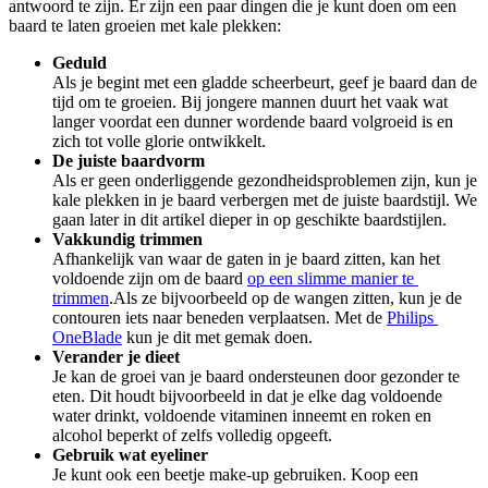
antwoord te zijn. Er zijn een paar dingen die je kunt doen om een 
baard te laten groeien met kale plekken:
Geduld
Als je begint met een gladde scheerbeurt, geef je baard dan de 
tijd om te groeien. Bij jongere mannen duurt het vaak wat 
langer voordat een dunner wordende baard volgroeid is en 
zich tot volle glorie ontwikkelt.
De juiste baardvorm
Als er geen onderliggende gezondheidsproblemen zijn, kun je 
kale plekken in je baard verbergen met de juiste baardstijl. We 
gaan later in dit artikel dieper in op geschikte baardstijlen.
Vakkundig trimmen
Afhankelijk van waar de gaten in je baard zitten, kan het 
voldoende zijn om de baard 
op een slimme manier te 
trimmen
.Als ze bijvoorbeeld op de wangen zitten, kun je de 
contouren iets naar beneden verplaatsen. Met de 
Philips 
OneBlade
 kun je dit met gemak doen.
Verander je dieet
Je kan de groei van je baard ondersteunen door gezonder te 
eten. Dit houdt bijvoorbeeld in dat je elke dag voldoende 
water drinkt, voldoende vitaminen inneemt en roken en 
alcohol beperkt of zelfs volledig opgeeft.
Gebruik wat eyeliner
Je kunt ook een beetje make-up gebruiken. Koop een 