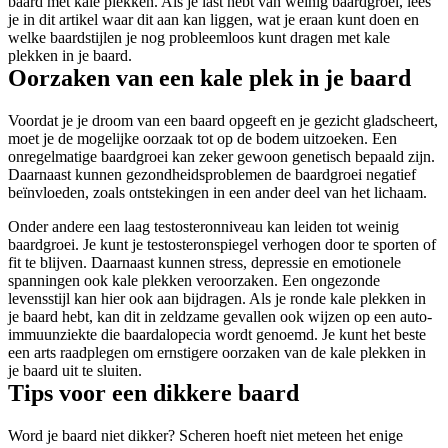
baard met kale plekken. Als je last hebt van weinig baardgroei, lees 
je in dit artikel waar dit aan kan liggen, wat je eraan kunt doen en 
welke baardstijlen je nog probleemloos kunt dragen met kale 
plekken in je baard.
Oorzaken van een kale plek in je baard
Voordat je je droom van een baard opgeeft en je gezicht gladscheert, 
moet je de mogelijke oorzaak tot op de bodem uitzoeken. Een 
onregelmatige baardgroei kan zeker gewoon genetisch bepaald zijn. 
Daarnaast kunnen gezondheidsproblemen de baardgroei negatief 
beïnvloeden, zoals ontstekingen in een ander deel van het lichaam.
Onder andere een laag testosteronniveau kan leiden tot weinig 
baardgroei. Je kunt je testosteronspiegel verhogen door te sporten of 
fit te blijven. Daarnaast kunnen stress, depressie en emotionele 
spanningen ook kale plekken veroorzaken. Een ongezonde 
levensstijl kan hier ook aan bijdragen. Als je ronde kale plekken in 
je baard hebt, kan dit in zeldzame gevallen ook wijzen op een auto-
immuunziekte die baardalopecia wordt genoemd. Je kunt het beste 
een arts raadplegen om ernstigere oorzaken van de kale plekken in 
je baard uit te sluiten.
Tips voor een dikkere baard
Word je baard niet dikker? Scheren hoeft niet meteen het enige 