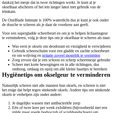
dankzij het mesje dat in twee richtingen werkt. Je kunt al je 
okselhaar afscheren of het iets langer laten met gebruik van de 
trimkam.
De OneBlade Intimate is 100% waterdicht dus je kunt je ook onder 
de douche te scheren als je daar de voorkeur aan geeft.
Voor een supergladde scheerbeurt en om je te helpen lichaamsgeur 
te verminderen, volg je deze tips om je okselhaar te scheren als man:
Was eerst je oksels om deodorant en viezigheid te verwijderen
Gebruik scheerschuim voor een gladde en zachte scheerbeurt 
en om wrijving en 
irritatie zoveel mogelijk te vermijden
Zorg ervoor dat je een schoon en scherp scheermesje gebruikt
Scheer met korte bewegingen en in alle richtingen, dus 
omhoog, omlaag en opzij om alle kleine haartjes te bereiken
Hygiënetips om okselgeur te verminderen
Natuurlijk scheren niet alle mannen hun oksels, en scheren is niet 
het enige dat helpt tegen stinkende oksels. Andere tips om stinkende 
oksels te verhelpen zijn onder andere:
Je dagelijks wassen met antibacteriële zeep
Eén of twee keer per week exfoliëren (bijvoorbeeld met een 
milde maar goede bodyscrub of scrubhandschoen) om 