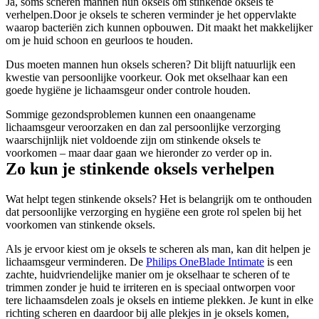
Ja, soms scheren mannen hun oksels om stinkende oksels te 
verhelpen.Door je oksels te scheren verminder je het oppervlakte 
waarop bacteriën zich kunnen opbouwen. Dit maakt het makkelijker 
om je huid schoon en geurloos te houden.
Dus moeten mannen hun oksels scheren? Dit blijft natuurlijk een 
kwestie van persoonlijke voorkeur. Ook met okselhaar kan een 
goede hygiëne je lichaamsgeur onder controle houden.
Sommige gezondsproblemen kunnen een onaangename 
lichaamsgeur veroorzaken en dan zal persoonlijke verzorging 
waarschijnlijk niet voldoende zijn om stinkende oksels te 
voorkomen – maar daar gaan we hieronder zo verder op in.
Zo kun je stinkende oksels verhelpen
Wat helpt tegen stinkende oksels? Het is belangrijk om te onthouden 
dat persoonlijke verzorging en hygiëne een grote rol spelen bij het 
voorkomen van stinkende oksels.
Als je ervoor kiest om je oksels te scheren als man, kan dit helpen je 
lichaamsgeur verminderen. De 
Philips OneBlade Intimate
 is een 
zachte, huidvriendelijke manier om je okselhaar te scheren of te 
trimmen zonder je huid te irriteren en is speciaal ontworpen voor 
tere lichaamsdelen zoals je oksels en intieme plekken. Je kunt in elke 
richting scheren en daardoor bij alle plekjes in je oksels komen, 