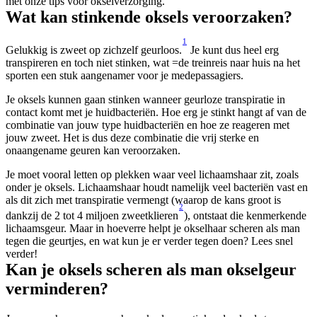
met onze tips voor okselverzorging.
Wat kan stinkende oksels veroorzaken?
1
Gelukkig is zweet op zichzelf geurloos.
 Je kunt dus heel erg 
transpireren en toch niet stinken, wat =de treinreis naar huis na het 
sporten een stuk aangenamer voor je medepassagiers.
Je oksels kunnen gaan stinken wanneer geurloze transpiratie in 
contact komt met je huidbacteriën. Hoe erg je stinkt hangt af van de 
combinatie van jouw type huidbacteriën en hoe ze reageren met 
jouw zweet. Het is dus deze combinatie die vrij sterke en 
onaangename geuren kan veroorzaken.
Je moet vooral letten op plekken waar veel lichaamshaar zit, zoals 
onder je oksels. Lichaamshaar houdt namelijk veel bacteriën vast en 
als dit zich met transpiratie vermengt (waarop de kans groot is 
2
dankzij de 2 tot 4 miljoen zweetklieren
), ontstaat die kenmerkende 
lichaamsgeur. Maar in hoeverre helpt je okselhaar scheren als man 
tegen die geurtjes, en wat kun je er verder tegen doen? Lees snel 
verder!
Kan je oksels scheren als man okselgeur 
verminderen?