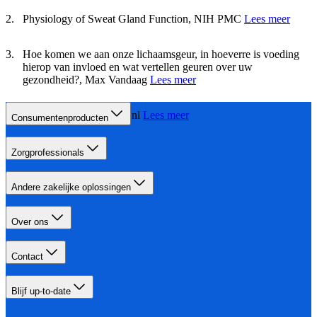
Physiology of Sweat Gland Function, NIH PMC
Lees meer
Hoe komen we aan onze lichaamsgeur, in hoeverre is voeding
hierop van invloed en wat vertellen geuren over uw
gezondheid?, Max Vandaag
Lees meer
Ik zweet veel, Thuisarts.nl
Lees meer
Consumentenproducten
Zorgprofessionals
Andere zakelijke oplossingen
Over ons
Contact
Blijf up-to-date