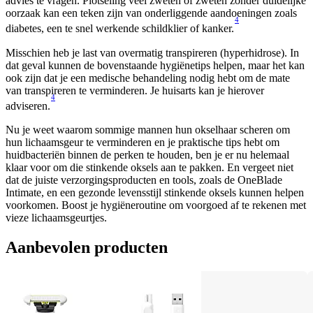
advies te vragen. Plotseling veel zweten of zweten zonder duidelijke 
oorzaak kan een teken zijn van onderliggende aandoeningen zoals 
4
diabetes, een te snel werkende schildklier of kanker.
Misschien heb je last van overmatig transpireren (hyperhidrose). In 
dat geval kunnen de bovenstaande hygiënetips helpen, maar het kan 
ook zijn dat je een medische behandeling nodig hebt om de mate 
van transpireren te verminderen. Je huisarts kan je hierover 
4
adviseren.
Nu je weet waarom sommige mannen hun okselhaar scheren om 
hun lichaamsgeur te verminderen en je praktische tips hebt om 
huidbacteriën binnen de perken te houden, ben je er nu helemaal 
klaar voor om die stinkende oksels aan te pakken. En vergeet niet 
dat de juiste verzorgingsproducten en tools, zoals de OneBlade 
Intimate, en een gezonde levensstijl stinkende oksels kunnen helpen 
voorkomen. Boost je hygiëneroutine om voorgoed af te rekenen met 
vieze lichaamsgeurtjes.
Aanbevolen producten