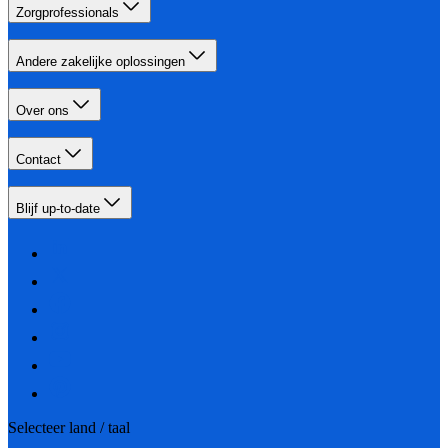
Zorgprofessionals
Andere zakelijke oplossingen
Over ons
Contact
Blijf up-to-date
Selecteer land / taal