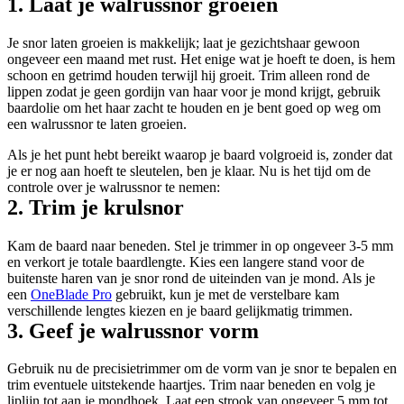
1. Laat je walrussnor groeien
Je snor laten groeien is makkelijk; laat je gezichtshaar gewoon 
ongeveer een maand met rust. Het enige wat je hoeft te doen, is hem 
schoon en getrimd houden terwijl hij groeit. Trim alleen rond de 
lippen zodat je geen gordijn van haar voor je mond krijgt, gebruik 
baardolie om het haar zacht te houden en je bent goed op weg om 
een walrussnor te laten groeien.
Als je het punt hebt bereikt waarop je baard volgroeid is, zonder dat 
je er nog aan hoeft te sleutelen, ben je klaar. Nu is het tijd om de 
controle over je walrussnor te nemen:
2. Trim je krulsnor
Kam de baard naar beneden. Stel je trimmer in op ongeveer 3-5 mm 
en verkort je totale baardlengte. Kies een langere stand voor de 
buitenste haren van je snor rond de uiteinden van je mond. Als je 
een 
OneBlade Pro
 gebruikt, kun je met de verstelbare kam 
verschillende lengtes kiezen en je baard gelijkmatig trimmen.
3. Geef je walrussnor vorm
Gebruik nu de precisietrimmer om de vorm van je snor te bepalen en 
trim eventuele uitstekende haartjes. Trim naar beneden en volg je 
liplijn tot aan je mondhoek. Laat een strook van ongeveer 5 mm tot 