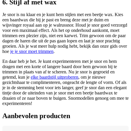
6. Stijl af met wax
Je snor is nu klaar en je kunt hem stijlen met een beetje wax. Kies 
een baardwax die bij je past en breng deze met je duim en 
wijsvinger royaal aan op je walrussnor. Houd je snor goed verzorgd 
voor een maximaal effect. Als het op onderhoud aankomt, moet 
trimmen een plezier zijn, niet een karwei. Trim gewoon om de paar 
dagen de haren die uit de pas gaan lopen en laat je snor prachtig 
groeien. Als je wat meer hulp nodig hebt, bekijk dan onze gids over 
hoe 
je je snor moet trimmen
.
En daar heb je het. Je kunt experimenteren met je snor en hem 
dragen met een korte of langere baard door hem gewoon bij te 
trimmen in plaats van af te scheren. Nu je snor is gegroeid en 
getemd, kun je 
elke baardstijl uitproberen
, om je nieuwe 
gezichtshaar te complimenteren, ongeacht de lengte of vorm. Of als 
je in de stemming bent voor iets langer, geef je snor dan een elegant 
tintje door de uiteinden van je snor met een beetje baardwax te 
draaien of ze naar boven te buigen. Snormodellen genoeg om mee te 
experimenteren!
Aanbevolen producten