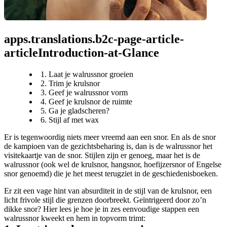
apps.translations.b2c-page-article-
articleIntroduction-at-Glance
1. Laat je walrussnor groeien
2. Trim je krulsnor
3. Geef je walrussnor vorm
4. Geef je krulsnor de ruimte
5. Ga je gladscheren?
6. Stijl af met wax
Er is tegenwoordig niets meer vreemd aan een snor. En als de snor 
de kampioen van de gezichtsbeharing is, dan is de walrussnor het 
visitekaartje van de snor. Stijlen zijn er genoeg, maar het is de 
walrussnor (ook wel de krulsnor, hangsnor, hoefijzersnor of Engelse 
snor genoemd) die je het meest terugziet in de geschiedenisboeken.
Er zit een vage hint van absurditeit in de stijl van de krulsnor, een 
licht frivole stijl die grenzen doorbreekt. Geïntrigeerd door zo’n 
dikke snor? Hier lees je hoe je in zes eenvoudige stappen een 
walrussnor kweekt en hem in topvorm trimt: