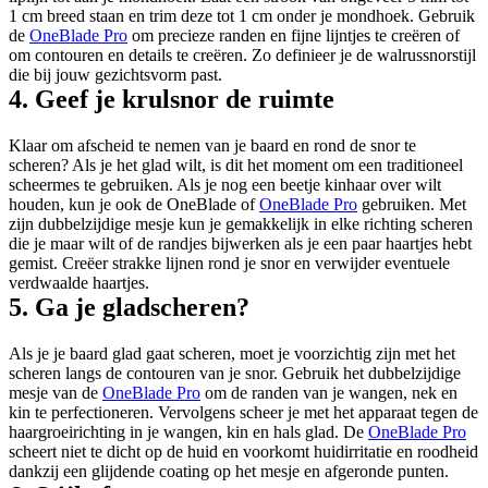
1 cm breed staan en trim deze tot 1 cm onder je mondhoek. Gebruik 
de 
OneBlade Pro
 om precieze randen en fijne lijntjes te creëren of 
om contouren en details te creëren. Zo definieer je de walrussnorstijl 
die bij jouw gezichtsvorm past.
4. Geef je krulsnor de ruimte
Klaar om afscheid te nemen van je baard en rond de snor te 
scheren? Als je het glad wilt, is dit het moment om een traditioneel 
scheermes te gebruiken. Als je nog een beetje kinhaar over wilt 
houden, kun je ook de OneBlade of 
OneBlade Pro
 gebruiken. Met 
zijn dubbelzijdige mesje kun je gemakkelijk in elke richting scheren 
die je maar wilt of de randjes bijwerken als je een paar haartjes hebt 
gemist. Creëer strakke lijnen rond je snor en verwijder eventuele 
verdwaalde haartjes.
5. Ga je gladscheren?
Als je je baard glad gaat scheren, moet je voorzichtig zijn met het 
scheren langs de contouren van je snor. Gebruik het dubbelzijdige 
mesje van de 
OneBlade Pro
 om de randen van je wangen, nek en 
kin te perfectioneren. Vervolgens scheer je met het apparaat tegen de 
haargroeirichting in je wangen, kin en hals glad. De 
OneBlade Pro
scheert niet te dicht op de huid en voorkomt huidirritatie en roodheid 
dankzij een glijdende coating op het mesje en afgeronde punten.