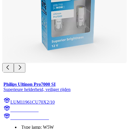
Philips Ultinon Pro7000 SI
Superieure helderheid, veiliger rijden
LUM11961CU70X2/10
11961CU70X2
LUM11961CU70X2
Type lamp: W5W