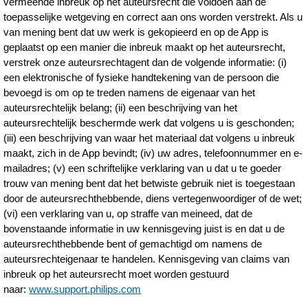
vermeende inbreuk op het auteursrecht die voldoen aan de
toepasselijke wetgeving en correct aan ons worden verstrekt. Als u
van mening bent dat uw werk is gekopieerd en op de App is
geplaatst op een manier die inbreuk maakt op het auteursrecht,
verstrek onze auteursrechtagent dan de volgende informatie: (i)
een elektronische of fysieke handtekening van de persoon die
bevoegd is om op te treden namens de eigenaar van het
auteursrechtelijk belang; (ii) een beschrijving van het
auteursrechtelijk beschermde werk dat volgens u is geschonden;
(iii) een beschrijving van waar het materiaal dat volgens u inbreuk
maakt, zich in de App bevindt; (iv) uw adres, telefoonnummer en e-
mailadres; (v) een schriftelijke verklaring van u dat u te goeder
trouw van mening bent dat het betwiste gebruik niet is toegestaan
door de auteursrechthebbende, diens vertegenwoordiger of de wet;
(vi) een verklaring van u, op straffe van meineed, dat de
bovenstaande informatie in uw kennisgeving juist is en dat u de
auteursrechthebbende bent of gemachtigd om namens de
auteursrechteigenaar te handelen. Kennisgeving van claims van
inbreuk op het auteursrecht moet worden gestuurd
naar:
www.support.philips.com