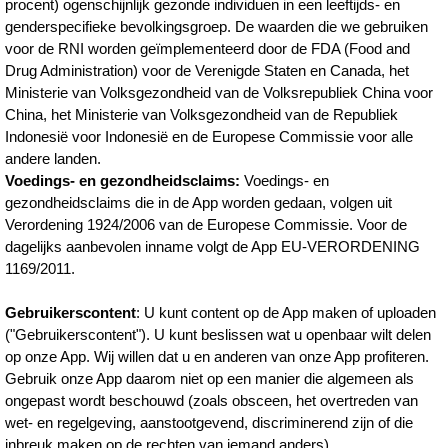
procent) ogenschijnlijk gezonde individuen in een leeftijds- en
genderspecifieke bevolkingsgroep. De waarden die we gebruiken
voor de RNI worden geïmplementeerd door de FDA (Food and
Drug Administration) voor de Verenigde Staten en Canada, het
Ministerie van Volksgezondheid van de Volksrepubliek China voor
China, het Ministerie van Volksgezondheid van de Republiek
Indonesië voor Indonesië en de Europese Commissie voor alle
andere landen.
Voedings- en gezondheidsclaims:
Voedings- en
gezondheidsclaims die in de App worden gedaan, volgen uit
Verordening 1924/2006 van de Europese Commissie. Voor de
dagelijks aanbevolen inname volgt de App EU-VERORDENING
1169/2011.
Gebruikerscontent
: U kunt content op de App maken of uploaden
("Gebruikerscontent"). U kunt beslissen wat u openbaar wilt delen
op onze App. Wij willen dat u en anderen van onze App profiteren.
Gebruik onze App daarom niet op een manier die algemeen als
ongepast wordt beschouwd (zoals obsceen, het overtreden van
wet- en regelgeving, aanstootgevend, discriminerend zijn of die
inbreuk maken op de rechten van iemand anders).