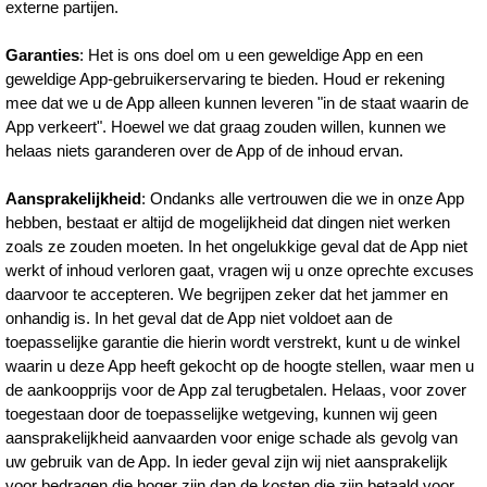
externe partijen.
Garanties
: Het is ons doel om u een geweldige App en een
geweldige App-gebruikerservaring te bieden. Houd er rekening
mee dat we u de App alleen kunnen leveren "in de staat waarin de
App verkeert". Hoewel we dat graag zouden willen, kunnen we
helaas niets garanderen over de App of de inhoud ervan.
Aansprakelijkheid
: Ondanks alle vertrouwen die we in onze App
hebben, bestaat er altijd de mogelijkheid dat dingen niet werken
zoals ze zouden moeten. In het ongelukkige geval dat de App niet
werkt of inhoud verloren gaat, vragen wij u onze oprechte excuses
daarvoor te accepteren. We begrijpen zeker dat het jammer en
onhandig is. In het geval dat de App niet voldoet aan de
toepasselijke garantie die hierin wordt verstrekt, kunt u de winkel
waarin u deze App heeft gekocht op de hoogte stellen, waar men u
de aankoopprijs voor de App zal terugbetalen. Helaas, voor zover
toegestaan door de toepasselijke wetgeving, kunnen wij geen
aansprakelijkheid aanvaarden voor enige schade als gevolg van
uw gebruik van de App. In ieder geval zijn wij niet aansprakelijk
voor bedragen die hoger zijn dan de kosten die zijn betaald voor