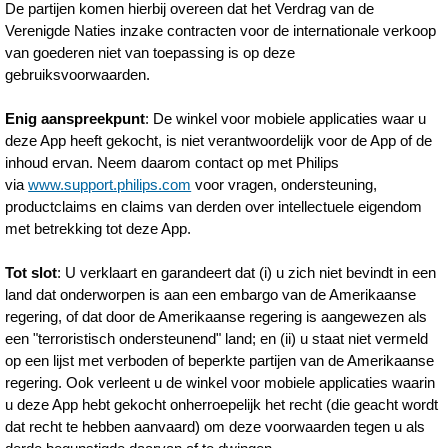
De partijen komen hierbij overeen dat het Verdrag van de
Verenigde Naties inzake contracten voor de internationale verkoop
van goederen niet van toepassing is op deze
gebruiksvoorwaarden.
Enig aanspreekpunt
: De winkel voor mobiele applicaties waar u
deze App heeft gekocht, is niet verantwoordelijk voor de App of de
inhoud ervan. Neem daarom contact op met Philips
via
www.support.philips.com
voor vragen, ondersteuning,
productclaims en claims van derden over intellectuele eigendom
met betrekking tot deze App.
Tot slot
: U verklaart en garandeert dat (i) u zich niet bevindt in een
land dat onderworpen is aan een embargo van de Amerikaanse
regering, of dat door de Amerikaanse regering is aangewezen als
een "terroristisch ondersteunend" land; en (ii) u staat niet vermeld
op een lijst met verboden of beperkte partijen van de Amerikaanse
regering. Ook verleent u de winkel voor mobiele applicaties waarin
u deze App hebt gekocht onherroepelijk het recht (die geacht wordt
dat recht te hebben aanvaard) om deze voorwaarden tegen u als