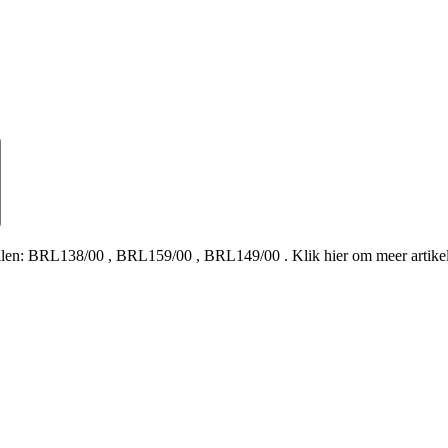
len:
BRL138/00
,
BRL159/00
,
BRL149/00
.
Klik hier om meer artik