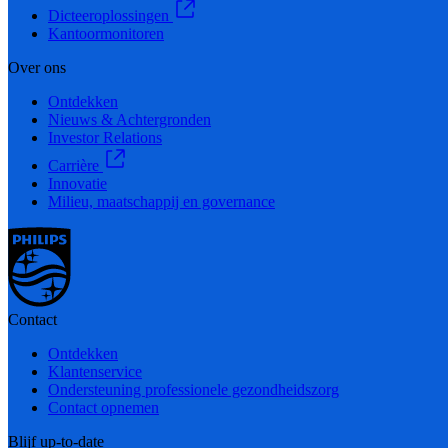
Dicteeroplossingen
Kantoormonitoren
Over ons
Ontdekken
Nieuws & Achtergronden
Investor Relations
Carrière
Innovatie
Milieu, maatschappij en governance
Contact
Ontdekken
Klantenservice
Ondersteuning professionele gezondheidszorg
Contact opnemen
Blijf up-to-date