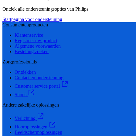
Ontdek alle ondersteuningsopties van Philips
Startpagina voor ondersteuning
Consumentenproducten
Klantenservice
Registreer uw product
Algemene voorwaarden
Bestelling zoeken
Zorgprofessionals
Ontdekken
Contact en ondersteuning
Customer service portal
Shops
Andere zakelijke oplossingen
Verlichting
Hooroplossingen
Beeldschermoplossingen