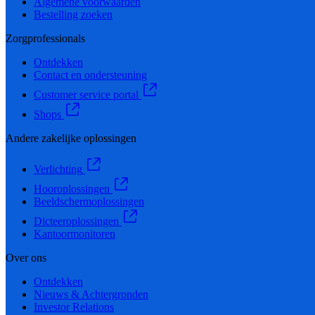
Algemene voorwaarden
Bestelling zoeken
Zorgprofessionals
Ontdekken
Contact en ondersteuning
Customer service portal
Shops
Andere zakelijke oplossingen
Verlichting
Hooroplossingen
Beeldschermoplossingen
Dicteeroplossingen
Kantoormonitoren
Over ons
Ontdekken
Nieuws & Achtergronden
Investor Relations