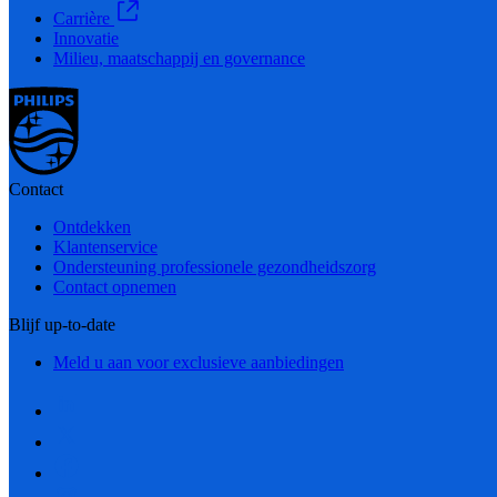
Carrière
Innovatie
Milieu, maatschappij en governance
Contact
Ontdekken
Klantenservice
Ondersteuning professionele gezondheidszorg
Contact opnemen
Blijf up-to-date
Meld u aan voor exclusieve aanbiedingen