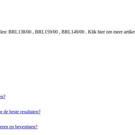
len:
BRL138/00
,
BRL159/00
,
BRL149/00
.
Klik hier om meer artik
en?
 de beste resultaten?
eren en bevestigen?