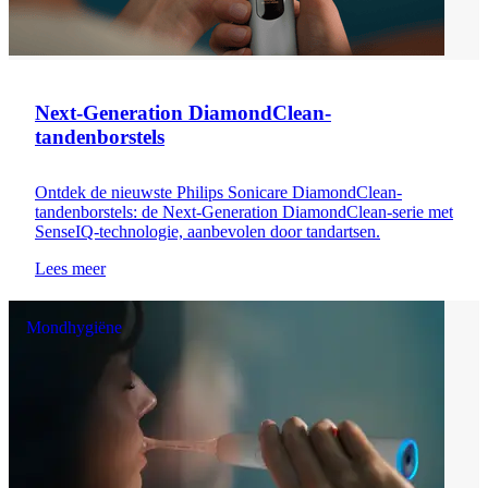
Next-Generation DiamondClean-
tandenborstels
Ontdek de nieuwste Philips Sonicare DiamondClean-
tandenborstels: de Next-Generation DiamondClean-serie met
SenseIQ-technologie, aanbevolen door tandartsen.
Lees meer
Mondhygiëne