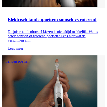
Elektrisch tandenpoetsen: sonisch vs roterend
De juiste tandenborstel kiezen is niet altijd makkelijk. Wat is
beter: sonisch of roterend poetsen? Lees hier wat de
verschillen zijn.
Lees meer
Tanden poetsen