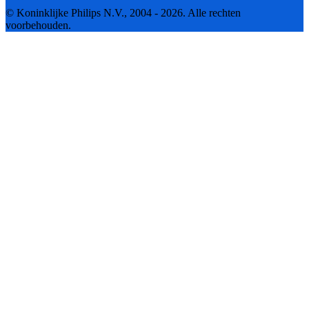
© Koninklijke Philips N.V., 2004 - 2026. Alle rechten
voorbehouden.