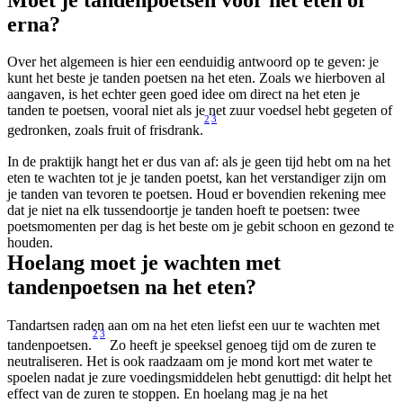
erna?
Over het algemeen is hier een eenduidig antwoord op te geven: je 
kunt het beste je tanden poetsen na het eten. Zoals we hierboven al 
aangaven, is het echter geen goed idee om direct na het eten je 
tanden te poetsen, vooral niet als je net zuur voedsel hebt gegeten of 
2
3
gedronken, zoals fruit of frisdrank.
In de praktijk hangt het er dus van af: als je geen tijd hebt om na het 
eten te wachten tot je je tanden poetst, kan het verstandiger zijn om 
je tanden van tevoren te poetsen. Houd er bovendien rekening mee 
dat je niet na elk tussendoortje je tanden hoeft te poetsen: twee 
poetsmomenten per dag is het beste om je gebit schoon en gezond te 
houden.
Hoelang moet je wachten met 
tandenpoetsen na het eten?
Tandartsen raden aan om na het eten liefst een uur te wachten met 
2
3
tandenpoetsen.
 Zo heeft je speeksel genoeg tijd om de zuren te 
neutraliseren. Het is ook raadzaam om je mond kort met water te 
spoelen nadat je zure voedingsmiddelen hebt genuttigd: dit helpt het 
effect van de zuren te stoppen. En hoelang mag je na het 