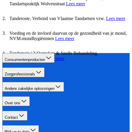
Tandartspraktijk Wolvenstraat
Lees meer
Tanderosie, Verbond van Vlaamse Tandartsen vzw.
Lees meer
Voeding en de invloed daarvan op de gezondheid van je mond,
NVM-mondhygiënisten
Lees meer
Tanderosie | 3 Oorzaken & Snelle Behandeling,
Vraagdetandarts.nl
Lees meer
Consumentenproducten
Zorgprofessionals
Andere zakelijke oplossingen
Over ons
Contact
Blijf up-to-date