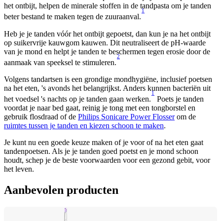
het ontbijt, helpen de minerale stoffen in de tandpasta om je tanden 
1
beter bestand te maken tegen de zuuraanval.
Heb je je tanden vóór het ontbijt gepoetst, dan kun je na het ontbijt 
op suikervrije kauwgom kauwen. Dit neutraliseert de pH-waarde 
van je mond en helpt je tanden te beschermen tegen erosie door de 
2
aanmaak van speeksel te stimuleren.
Volgens tandartsen is een grondige mondhygiëne, inclusief poetsen 
na het eten, 's avonds het belangrijkst. Anders kunnen bacteriën uit 
1
het voedsel 's nachts op je tanden gaan werken.
 Poets je tanden 
voordat je naar bed gaat, reinig je tong met een tongborstel en 
gebruik flosdraad of de 
Philips Sonicare Power Flosser
 om de 
ruimtes tussen je tanden en kiezen schoon te maken
.
Je kunt nu een goede keuze maken of je voor of na het eten gaat 
tandenpoetsen. Als je je tanden goed poetst en je mond schoon 
houdt, schep je de beste voorwaarden voor een gezond gebit, voor 
het leven.
Aanbevolen producten