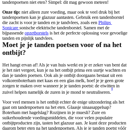
tandenpoetsen niet eten? Simpel: dit mag gewoon meteen!
Onze tip:
 niet alleen zure voeding, maar ook te veel druk bij het 
tandenpoetsen kan je glazuur aantasten. Gebruik een tandenborstel 
die zacht is voor je tanden en je tandvlees, zoals een 
Philips 
Sonicare 
sonische elektrische tandenborstel. Samen met de 
bijpassende 
opzetborstels
 is het de perfecte oplossing voor gevoelige 
tanden en pijnlijk tandvlees.
Moet je je tanden poetsen voor of na het 
ontbijt?
Het hangt ervan af! Als je van huis werkt en je er zeker van bent dat 
je het niet vergeet, kun je na het ontbijt prima een uurtje wachten en 
dan je tanden poetsen. Ook als je ontbijt doorgaans bestaat uit een 
volkorenboterham met kaas en een glas melk, hoef je je geen grote 
zorgen te maken over wanneer je je tanden poetst: de eiwitten in 
4
zuivel helpen namelijk de zuren in je mond te neutraliseren.
Voor veel mensen is het ontbijt echter de enige uitzondering als het 
gaat om tandenpoetsen na het eten. Glaasje sinaasappelsap? 
Boterham met hagelslag? Rozijnen in je muesli? Zure en 
suikerhoudende voedingsmiddelen, die voor velen populaire 
ontbijtproducten zijn, tasten het glazuur aan. Je kunt deze producten 
daarom beter eten na het tandenpoetsen. Als je je tanden poetst vóór 