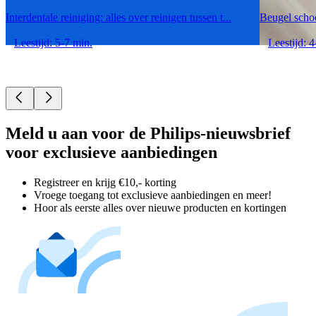
Interdentale reiniging: alles over reinigen tussen t...
Beugel scho
Leestijd: 5-7 min.
Leestijd: 4
Meld u aan voor de Philips-nieuwsbrief
voor exclusieve aanbiedingen
Registreer en krijg €10,- korting
Vroege toegang tot exclusieve aanbiedingen en meer!
Hoor als eerste alles over nieuwe producten en kortingen