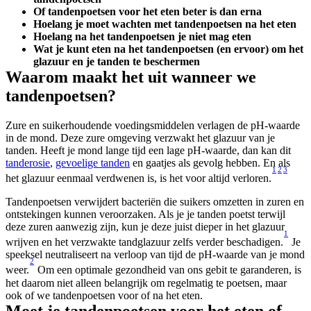
Of tandenpoetsen voor het eten beter is dan erna
Hoelang je moet wachten met tandenpoetsen na het eten 
Hoelang na het tandenpoetsen je niet mag eten
Wat je kunt eten na het tandenpoetsen (en ervoor) om het 
glazuur en je tanden te beschermen
Waarom maakt het uit wanneer we 
tandenpoetsen?
Zure en suikerhoudende voedingsmiddelen verlagen de pH-waarde 
in de mond. Deze zure omgeving verzwakt het glazuur van je 
tanden. Heeft je mond lange tijd een lage pH-waarde, dan kan dit 
tanderosie
, 
gevoelige tanden
 en gaatjes als gevolg hebben. En als 
1
2
3
het glazuur eenmaal verdwenen is, is het voor altijd verloren.
Tandenpoetsen verwijdert bacteriën die suikers omzetten in zuren en 
ontstekingen kunnen veroorzaken. Als je je tanden poetst terwijl 
deze zuren aanwezig zijn, kun je deze juist dieper in het glazuur 
1
wrijven en het verzwakte tandglazuur zelfs verder beschadigen.
 Je 
speeksel neutraliseert na verloop van tijd de pH-waarde van je mond 
2
weer.
 Om een optimale gezondheid van ons gebit te garanderen, is 
het daarom niet alleen belangrijk om regelmatig te poetsen, maar 
ook of we tandenpoetsen voor of na het eten.
Moet je tandenpoetsen voor het eten of 