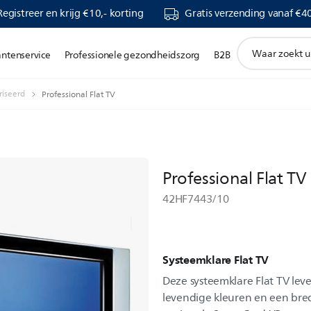
Registreer en krijg €10,- korting
Gratis verzending vanaf €40
support
antenservice
Professionele gezondheidszorg
B2B
zoeken
icoon
riseerd
Professional Flat TV
Professional Flat TV
42HF7443/10
Systeemklare Flat TV
Deze systeemklare Flat TV lev
levendige kleuren en een br