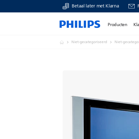
Betaal later met Klarna
Producten
Kl
Niet-gecategoriseerd
Niet-gecatego