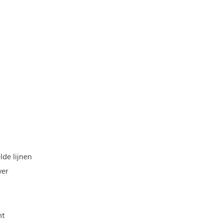
de lijnen
ver
nt