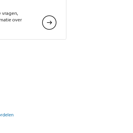
e vragen,
matie over
ordelen