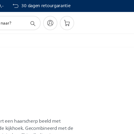
,-
30 dagen retourgarantie
ert een haarscherp beeld met
ede kijkhoek. Gecombineerd met de