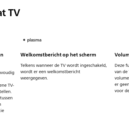
at TV
plasma
en
Welkomstbericht op het scherm
Volum
Telkens wanneer de TV wordt ingeschakeld,
Deze fu
wordt er een welkomstbericht
van de
nvoudig
weergegeven.
volume
er geen
ene TV-
voor d
ellen.
 tussen
n
tie