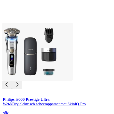
Philips i9000 Prestige Ultra
Wet&Dry elektrisch scheerapparaat met SkinIQ Pro