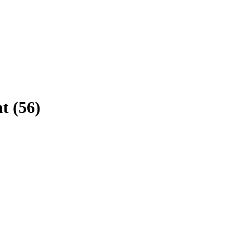
ht
(
56
)