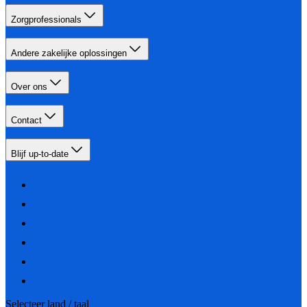
Zorgprofessionals
Andere zakelijke oplossingen
Over ons
Contact
Blijf up-to-date
Selecteer land / taal