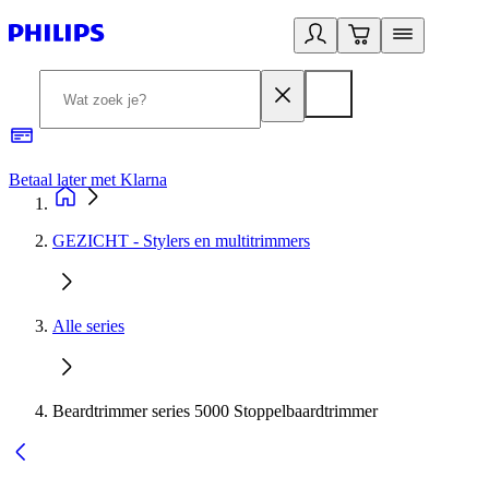
Betaal later met Klarna
R
GEZICHT - Stylers en multitrimmers
Alle series
Beardtrimmer series 5000 Stoppelbaardtrimmer