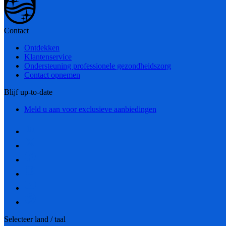
Contact
Ontdekken
Klantenservice
Ondersteuning professionele gezondheidszorg
Contact opnemen
Blijf up-to-date
Meld u aan voor exclusieve aanbiedingen
Selecteer land / taal