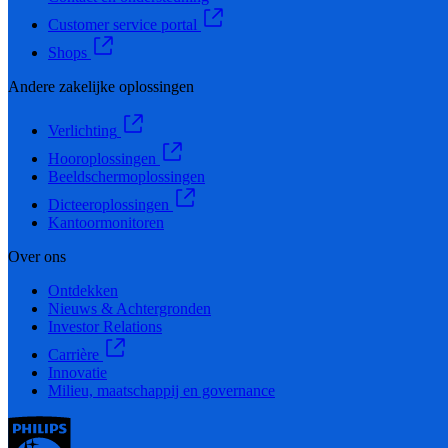
Customer service portal
Shops
Andere zakelijke oplossingen
Verlichting
Hooroplossingen
Beeldschermoplossingen
Dicteeroplossingen
Kantoormonitoren
Over ons
Ontdekken
Nieuws & Achtergronden
Investor Relations
Carrière
Innovatie
Milieu, maatschappij en governance