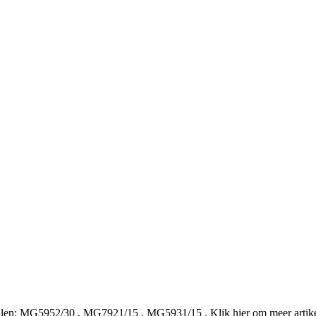
len:
MG5952/30
,
MG7921/15
,
MG5931/15
.
Klik hier om meer arti