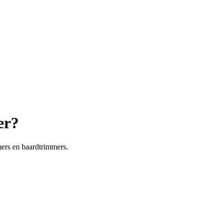
er?
mers en baardtrimmers.