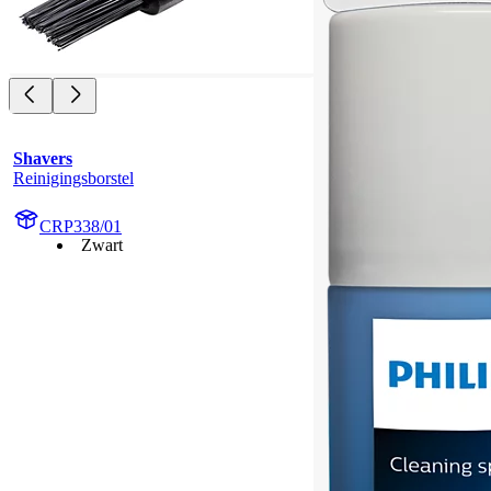
Shavers
Reinigingsborstel
CRP338/01
Zwart