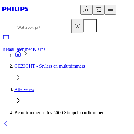
Betaal later met Klarna
R
GEZICHT - Stylers en multitrimmers
Alle series
Beardtrimmer series 5000 Stoppelbaardtrimmer