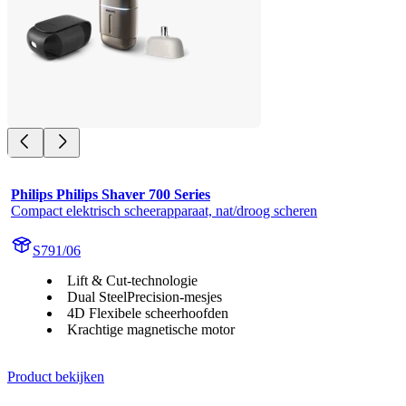
Philips Philips Shaver 700 Series
Compact elektrisch scheerapparaat, nat/droog scheren
S791/06
Lift & Cut-technologie
Dual SteelPrecision-mesjes
4D Flexibele scheerhoofden
Krachtige magnetische motor
Product bekijken