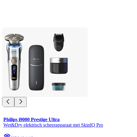
Philips i9000 Prestige Ultra
Wet&Dry elektrisch scheerapparaat met SkinIQ Pro