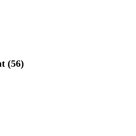
ht
(
56
)