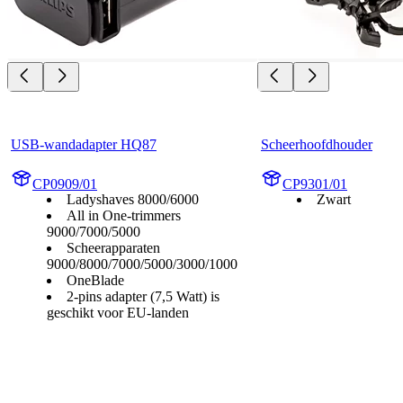
USB-wandadapter HQ87
Scheerhoofdhouder
CP0909/01
CP9301/01
Ladyshaves 8000/6000
Zwart
All in One-trimmers
9000/7000/5000
Scheerapparaten
9000/8000/7000/5000/3000/1000
OneBlade
2-pins adapter (7,5 Watt) is
geschikt voor EU-landen