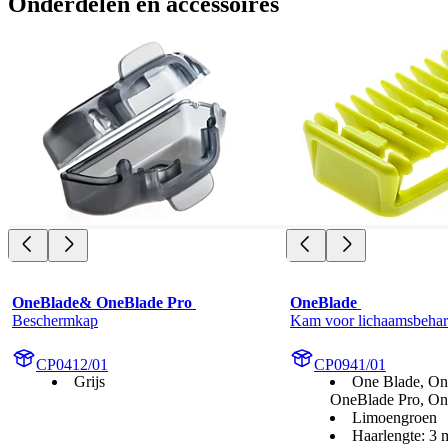
Onderdelen en accessoires
OneBlade& OneBlade Pro 
OneBlade 
Beschermkap
Kam voor lichaamsbeha
CP0412/01
CP0941/01
Grijs
One Blade, On
OneBlade Pro, On
Limoengroen
Haarlengte: 3