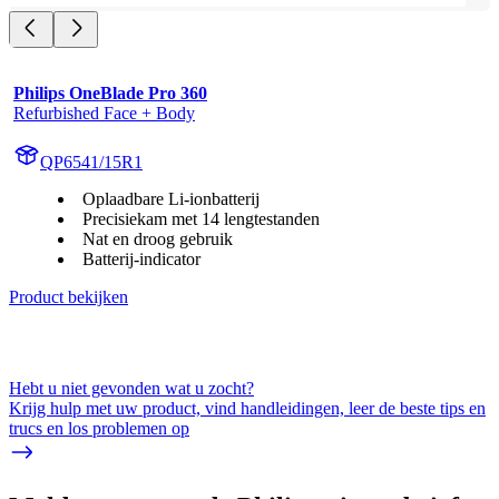
Philips OneBlade Pro 360
Refurbished Face + Body
QP6541/15R1
Oplaadbare Li-ionbatterij
Precisiekam met 14 lengtestanden
Nat en droog gebruik
Batterij-indicator
Product bekijken
Hebt u niet gevonden wat u zocht?
Krijg hulp met uw product, vind handleidingen, leer de beste tips en
trucs en los problemen op