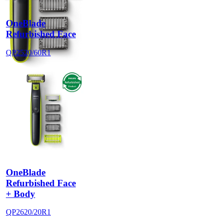
OneBlade
Refurbished Face
QP2520/60R1
OneBlade
Refurbished Face
+ Body
QP2620/20R1