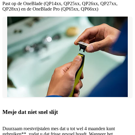
Past op de OneBlade (QP14xx, QP25xx, QP26xx, QP27xx,
QP28xx) en de OneBlade Pro (QP65xx, QP66xx)
Mesje dat niet snel slijt
Duurzaam roestvrijstalen mes dat u tot wel 4 maanden kunt
gebruiken**, zodat u dat frisse gevoel houdt. Wanneer het