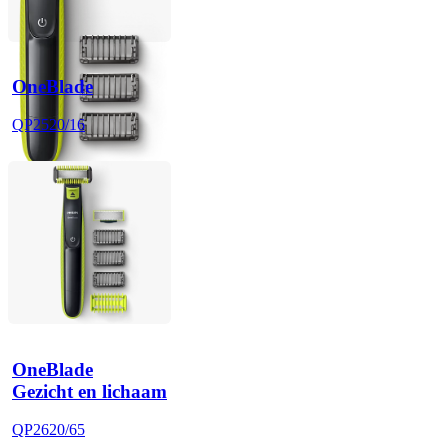
OneBlade
QP2520/16
OneBlade
Gezicht en lichaam
QP2620/65