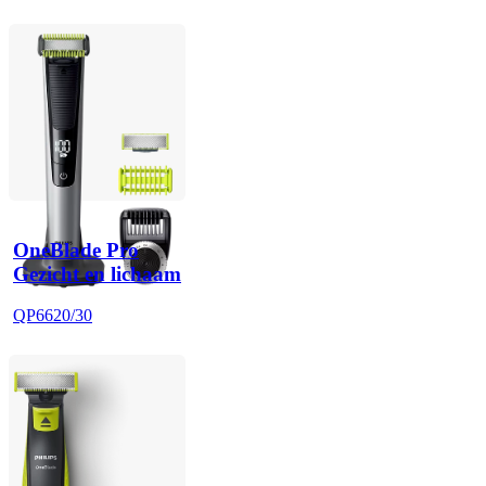
OneBlade Pro
Gezicht en lichaam
QP6620/30