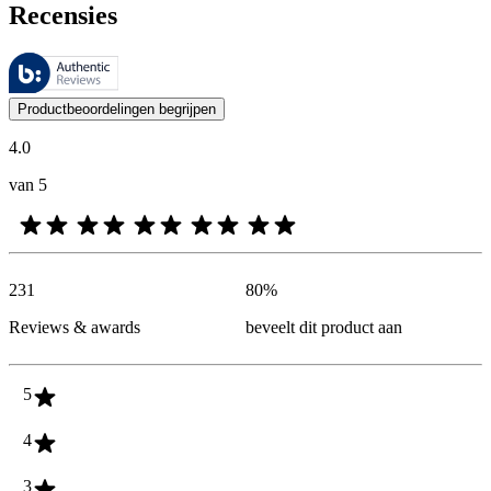
Recensies
Deze beoordelingen worden beheerd door Bazaarvoice en voldoen aan h
De mening van onze klanten is nuttig voor iedereen, of het nu een re
Productbeoordelingen begrijpen
4.0
van 5
231
80
%
Reviews & awards
beveelt dit product aan
5
4
3