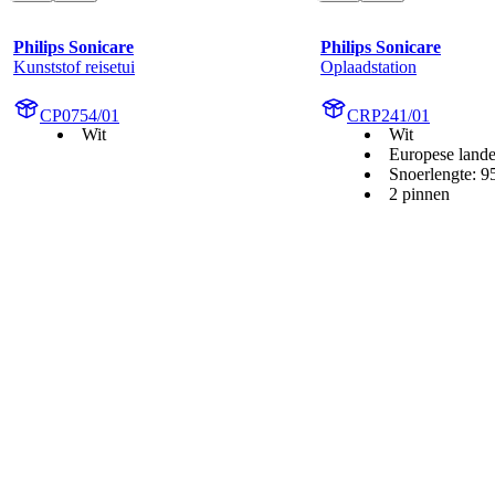
Philips Sonicare
Philips Sonicare
Kunststof reisetui
Oplaadstation
CP0754/01
CRP241/01
Wit
Wit
Europese land
Snoerlengte: 
2 pinnen