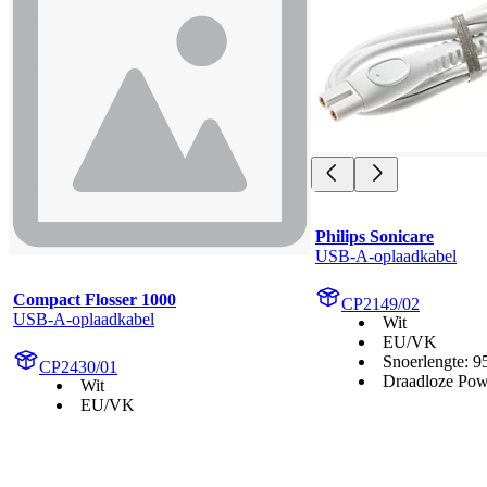
Philips Sonicare
USB-A-oplaadkabel
Compact Flosser 1000
CP2149/02
USB-A-oplaadkabel
Wit
EU/VK
Snoerlengte: 
CP2430/01
Draadloze Pow
Wit
EU/VK