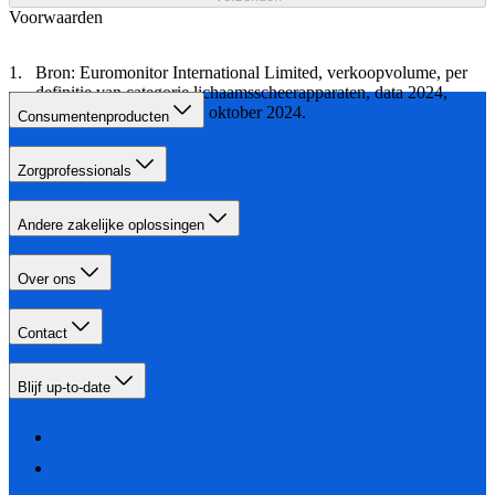
Voorwaarden
Bron: Euromonitor International Limited, verkoopvolume, per
definitie van categorie lichaamsscheerapparaten, data 2024,
onderzoek uitgevoerd in oktober 2024.
Consumentenproducten
Zorgprofessionals
Andere zakelijke oplossingen
Over ons
Contact
Blijf up-to-date