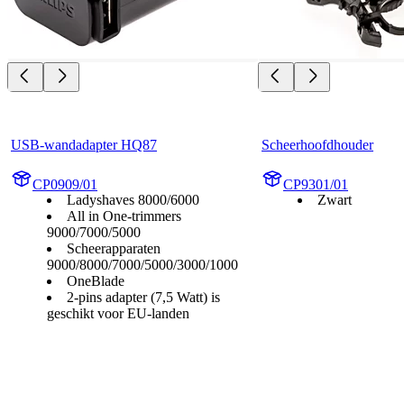
USB-wandadapter HQ87
Scheerhoofdhouder
CP0909/01
CP9301/01
Ladyshaves 8000/6000
Zwart
All in One-trimmers
9000/7000/5000
Scheerapparaten
9000/8000/7000/5000/3000/1000
OneBlade
2-pins adapter (7,5 Watt) is
geschikt voor EU-landen