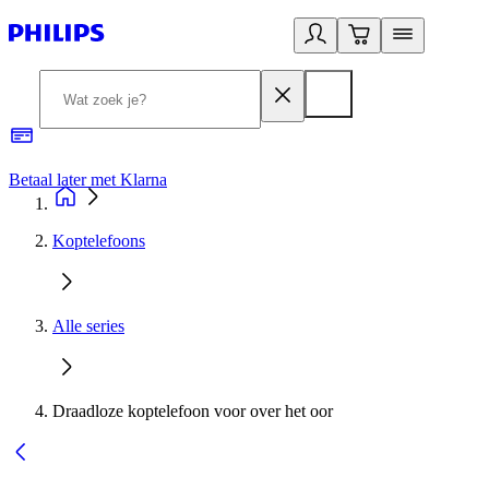
Betaal later met Klarna
R
Koptelefoons
Alle series
Draadloze koptelefoon voor over het oor