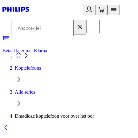
Betaal later met Klarna
R
Koptelefoons
Alle series
Draadloze koptelefoon voor over het oor