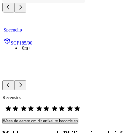
Speenclip
SCF185/00
0m+
Recensies
Wees de eerste om dit artikel te beoordelen