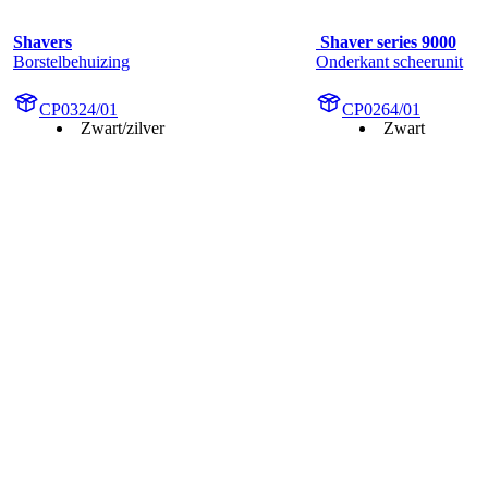
Shavers
 Shaver series 9000
Borstelbehuizing
Onderkant scheerunit
CP0324/01
CP0264/01
Zwart/zilver
Zwart